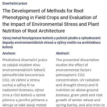
Disertační práce
The Development of Methods for Root
Phenotyping in Field Crops and Evaluation of
the Impact of Environmental Stress and Plant
Nutrition of Root Architecture
Vývoj metod fenotypizace kořenů u polních plodin a vyhodnocení
dopadu environmentálních stresů a výživy rostlin na architekturu
kořenů
Anotace:
Abstract:
Předložená disertační práce
The presented dissertation
se zabývá studiem vlivu
studies the effect of
environmentálních faktorů
environmental factors
(atmosférické koncentrace
(atmospheric CO2
CO2, UV záření a stresu
concentration, UV radiation
sucha) a výživy N na
and drought stress) and N
nadzemní biomasu, výnos
nutrition on above-ground
zrna a růst kořenů u ozimé
biomass, grain yield and root
pšenice a jarního ječmene a
growth of winter wheat and
věnuje se také vývoji metod
spring barley, and also tries to