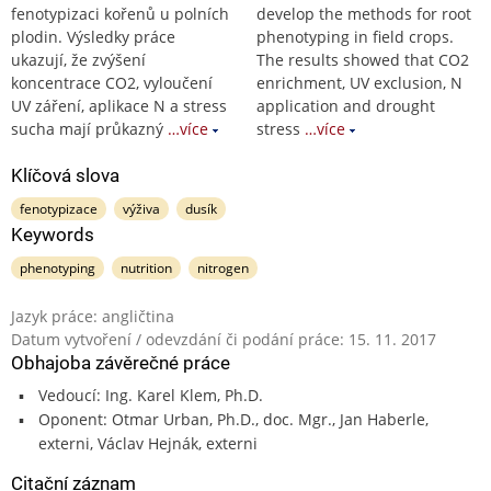
fenotypizaci kořenů u polních
develop the methods for root
plodin. Výsledky práce
phenotyping in field crops.
ukazují, že zvýšení
The results showed that CO2
koncentrace CO2, vyloučení
enrichment, UV exclusion, N
UV záření, aplikace N a stress
application and drought
sucha mají průkazný
…více
stress
…více
Klíčová slova
fenotypizace
výživa
dusík
Keywords
phenotyping
nutrition
nitrogen
Jazyk práce: angličtina
Datum vytvoření / odevzdání či podání práce: 15. 11. 2017
Obhajoba závěrečné práce
Vedoucí: Ing. Karel Klem, Ph.D.
Oponent: Otmar Urban, Ph.D., doc. Mgr., Jan Haberle,
externi, Václav Hejnák, externi
Citační záznam