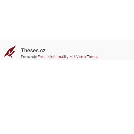
Theses.cz
Provozuje
Fakulta informatiky MU
,
Více o Theses
Potřebujete poradit?
Zapojené školy
theses@fi.muni.cz
Správci zapojených škol
Nápověda
Soukromí
Často kladené dotazy
Přístupnost