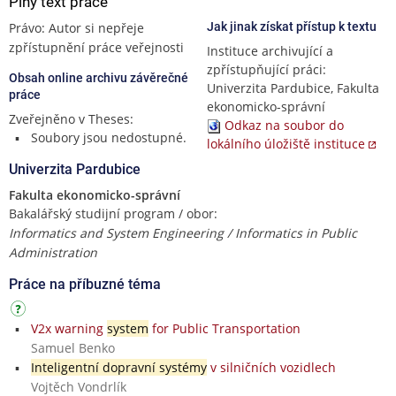
Plný text práce
Právo: Autor si nepřeje
Jak jinak získat přístup k textu
zpřístupnění práce veřejnosti
Instituce archivující a
zpřístupňující práci:
Obsah online archivu závěrečné
Univerzita Pardubice, Fakulta
práce
ekonomicko-správní
Zveřejněno v Theses:
Odkaz na soubor do
Soubory jsou nedostupné.
lokálního úložiště instituce
Univerzita Pardubice
Fakulta ekonomicko-správní
Bakalářský studijní program / obor:
Informatics and System Engineering / Informatics in Public
Administration
Práce na příbuzné téma
V2x warning
system
for Public Transportation
Samuel Benko
Inteligentní dopravní systémy
v silničních vozidlech
Vojtěch Vondrlík