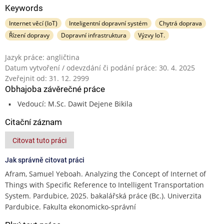
Keywords
Internet věcí (IoT)
Inteligentní dopravní systém
Chytrá doprava
Řízení dopravy
Dopravní infrastruktura
Výzvy IoT.
Jazyk práce: angličtina
Datum vytvoření / odevzdání či podání práce: 30. 4. 2025
Zveřejnit od: 31. 12. 2999
Obhajoba závěrečné práce
Vedoucí: M.Sc. Dawit Dejene Bikila
Citační záznam
Citovat tuto práci
Jak správně citovat práci
Afram, Samuel Yeboah. Analyzing the Concept of Internet of
Things with Specific Reference to Intelligent Transportation
System. Pardubice, 2025. bakalářská práce (Bc.). Univerzita
Pardubice. Fakulta ekonomicko-správní