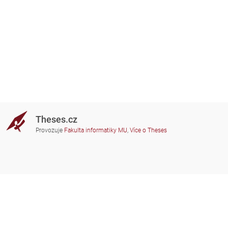
Theses.cz
Provozuje
Fakulta informatiky MU
,
Více o Theses
Potřebujete poradit?
Zapojené školy
theses@fi.muni.cz
Správci zapojených škol