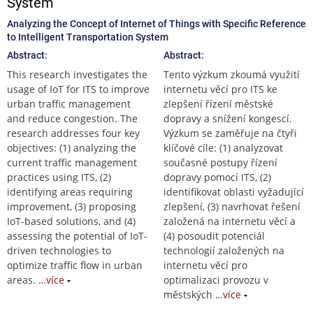
System
Analyzing the Concept of Internet of Things with Specific Reference
to Intelligent Transportation System
Abstract:
Abstract:
This research investigates the
Tento výzkum zkoumá využití
usage of IoT for ITS to improve
internetu věcí pro ITS ke
urban traffic management
zlepšení řízení městské
and reduce congestion. The
dopravy a snížení kongescí.
research addresses four key
Výzkum se zaměřuje na čtyři
objectives: (1) analyzing the
klíčové cíle: (1) analyzovat
current traffic management
současné postupy řízení
practices using ITS, (2)
dopravy pomocí ITS, (2)
identifying areas requiring
identifikovat oblasti vyžadující
improvement, (3) proposing
zlepšení, (3) navrhovat řešení
IoT-based solutions, and (4)
založená na internetu věcí a
assessing the potential of IoT-
(4) posoudit potenciál
driven technologies to
technologií založených na
optimize traffic flow in urban
internetu věcí pro
areas.
…více
optimalizaci provozu v
městských
…více