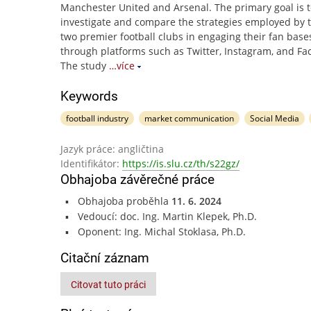
Manchester United and Arsenal. The primary goal is 
investigate and compare the strategies employed by 
two premier football clubs in engaging their fan base
through platforms such as Twitter, Instagram, and Fa
The study
…více
Keywords
football industry
market communication
Social Media
Jazyk práce: angličtina
Identifikátor:
https://is.slu.cz/th/s22gz/
Obhajoba závěrečné práce
Obhajoba proběhla
11. 6. 2024
Vedoucí: doc. Ing. Martin Klepek, Ph.D.
Oponent: Ing. Michal Stoklasa, Ph.D.
Citační záznam
Citovat tuto práci