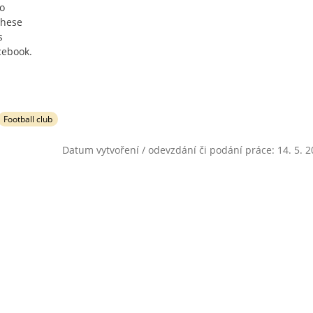
to
these
s
cebook.
Football club
Datum vytvoření / odevzdání či podání práce: 14. 5. 