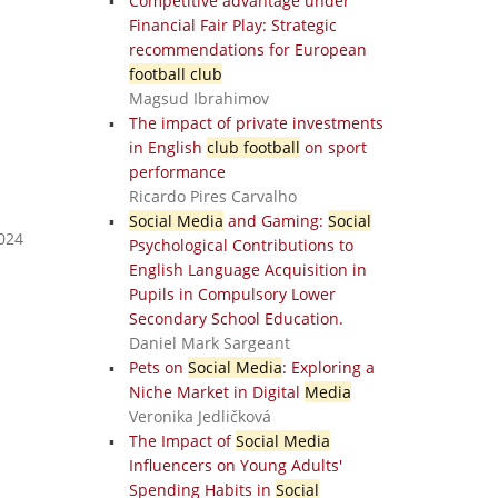
Competitive advantage under
Financial Fair Play: Strategic
recommendations for European
football club
Magsud Ibrahimov
The impact of private investments
in English
club football
on sport
performance
Ricardo Pires Carvalho
Social Media
and Gaming:
Social
2024
Psychological Contributions to
English Language Acquisition in
Pupils in Compulsory Lower
Secondary School Education.
Daniel Mark Sargeant
Pets on
Social Media
: Exploring a
Niche Market in Digital
Media
Veronika Jedličková
The Impact of
Social Media
Influencers on Young Adults'
Spending Habits in
Social