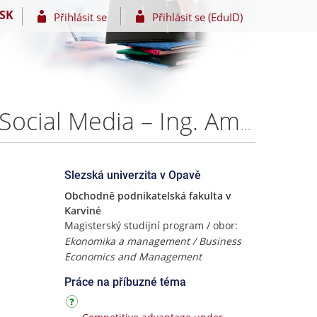
SK
Přihlásit se
Přihlásit se (EduID)
Marketing Communication of Football Clubs through Social Media – Ing. Amal Devassy
Slezská univerzita v Opavě
Obchodně podnikatelská fakulta v
Karviné
Magisterský studijní program / obor:
Ekonomika a management / Business
Economics and Management
Práce na příbuzné téma