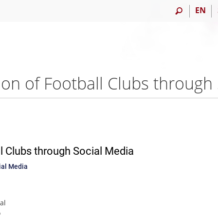
EN
 Clubs through Social Media
ial Media
al
o