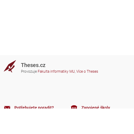
Theses.cz
Provozuje
Fakulta informatiky MU
,
Více o Theses
Potřebujete poradit?
Zapojené školy
theses@fi.muni.cz
Správci zapojených škol
Nápověda
Soukromí