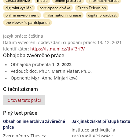
Česká televize
média
online prostředí
informační nárůst
digitální vysílání
participace diváka
Czech Television
online environment
information increase
digital broadcast
the viewer´s participation
Jazyk práce: čeština
Datum vytvoření / odevzdání či podání práce: 13. 12. 2021
Identifikátor:
https://is.muni.cz/th/f3rf7/
Obhajoba závěrečné práce
Obhajoba proběhla
1. 2. 2022
Vedoucí: doc. PhDr. Martin Flašar, Ph.D.
Oponent: Mgr. Anna Minjaríková
Citační záznam
Citovat tuto práci
Plný text práce
Obsah online archivu závěrečné
Jak jinak získat přístup k textu
práce
Instituce archivující a
Zveřejněno v Theses:
zpřístupňující práci: