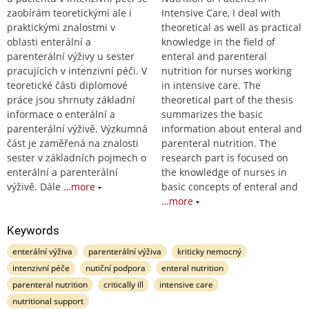
zaobírám teoretickými ale i
Intensive Care, I deal with
praktickými znalostmi v
theoretical as well as practical
oblasti enterální a
knowledge in the field of
parenterální výživy u sester
enteral and parenteral
pracujících v intenzivní péči. V
nutrition for nurses working
teoretické části diplomové
in intensive care. The
práce jsou shrnuty základní
theoretical part of the thesis
informace o enterální a
summarizes the basic
parenterální výživě. Výzkumná
information about enteral and
část je zaměřená na znalosti
parenteral nutrition. The
sester v základních pojmech o
research part is focused on
enterální a parenterální
the knowledge of nurses in
výživě. Dále
…more
basic concepts of enteral and
…more
Keywords
enterální výživa
parenterální výživa
kriticky nemocný
intenzivní péče
nutiční podpora
enteral nutrition
parenteral nutrition
critically ill
intensive care
nutritional support