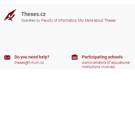
Theses.cz
Operated by
Faculty of Informatics, MU
,
More about Theses
Do you need help?
Participating schools
theses@fi.muni.cz
Administrators of educational
institutions involved
Help
Privacy
Frequently asked questions
Accessibility
Zobrazit klasickou verzi
Go to top