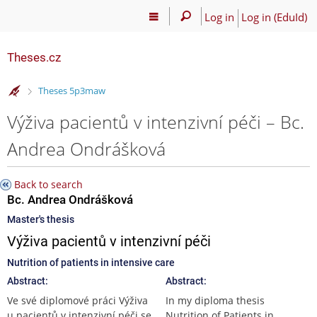
Log in
Log in (EduId)
Theses.cz
>
Theses 5p3maw
Výživa pacientů v intenzivní péči – Bc.
Andrea Ondrášková
Back to search
Bc. Andrea Ondrášková
Master's thesis
Výživa pacientů v intenzivní péči
Nutrition of patients in intensive care
Abstract:
Abstract:
Ve své diplomové práci Výživa
In my diploma thesis
u pacientů v intenzivní péči se
Nutrition of Patients in