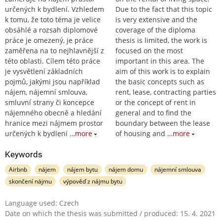
určených k bydlení. Vzhledem
Due to the fact that this topic
k tomu, že toto téma je velice
is very extensive and the
obsáhlé a rozsah diplomové
coverage of the diploma
práce je omezený, je práce
thesis is limited, the work is
zaměřena na to nejhlavnější z
focused on the most
této oblasti. Cílem této práce
important in this area. The
je vysvětlení základních
aim of this work is to explain
pojmů, jakými jsou například
the basic concepts such as
nájem, nájemní smlouva,
rent, lease, contracting parties
smluvní strany či koncepce
or the concept of rent in
nájemného obecně a hledání
general and to find the
hranice mezi nájmem prostor
boundary between the lease
určených k bydlení
…more
of housing and
…more
Keywords
Airbnb
nájem
nájem bytu
nájem domu
nájemní smlouva
skončení nájmu
výpověď z nájmu bytu
Language used: Czech
Date on which the thesis was submitted / produced: 15. 4. 2021