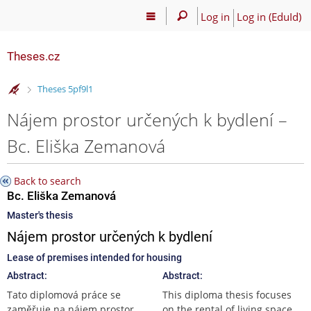
Log in
Log in (EduId)
Theses.cz
>
Theses 5pf9l1
Nájem prostor určených k bydlení –
Bc. Eliška Zemanová
Back to search
Bc. Eliška Zemanová
Master's thesis
Nájem prostor určených k bydlení
Lease of premises intended for housing
Abstract:
Abstract:
Tato diplomová práce se
This diploma thesis focuses
zaměřuje na nájem prostor
on the rental of living space.