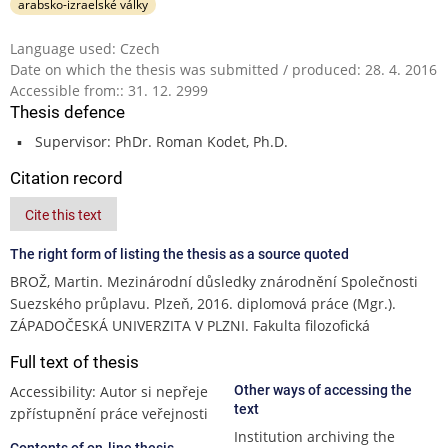
arabsko-izraelské války
Language used: Czech
Date on which the thesis was submitted / produced: 28. 4. 2016
Accessible from:: 31. 12. 2999
Thesis defence
Supervisor: PhDr. Roman Kodet, Ph.D.
Citation record
Cite this text
The right form of listing the thesis as a source quoted
BROŽ, Martin. Mezinárodní důsledky znárodnění Společnosti
Suezského průplavu. Plzeň, 2016. diplomová práce (Mgr.).
ZÁPADOČESKÁ UNIVERZITA V PLZNI. Fakulta filozofická
Full text of thesis
Accessibility: Autor si nepřeje
Other ways of accessing the
text
zpřístupnění práce veřejnosti
Institution archiving the
Contents of on-line thesis