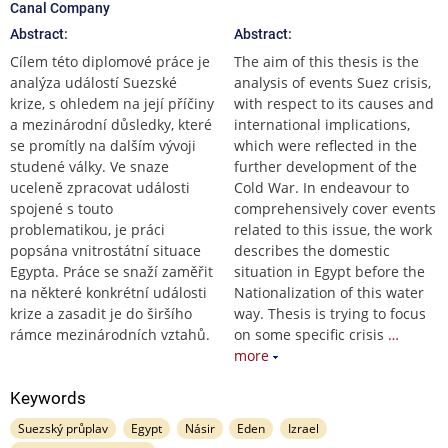
Canal Company
Abstract:
Abstract:
Cílem této diplomové práce je
The aim of this thesis is the
analýza událostí Suezské
analysis of events Suez crisis,
krize, s ohledem na její příčiny
with respect to its causes and
a mezinárodní důsledky, které
international implications,
se promítly na dalším vývoji
which were reflected in the
studené války. Ve snaze
further development of the
uceleně zpracovat události
Cold War. In endeavour to
spojené s touto
comprehensively cover events
problematikou, je práci
related to this issue, the work
popsána vnitrostátní situace
describes the domestic
Egypta. Práce se snaží zaměřit
situation in Egypt before the
na některé konkrétní události
Nationalization of this water
krize a zasadit je do širšího
way. Thesis is trying to focus
rámce mezinárodních vztahů.
on some specific crisis
…
more
Keywords
Suezský průplav
Egypt
Násir
Eden
Izrael