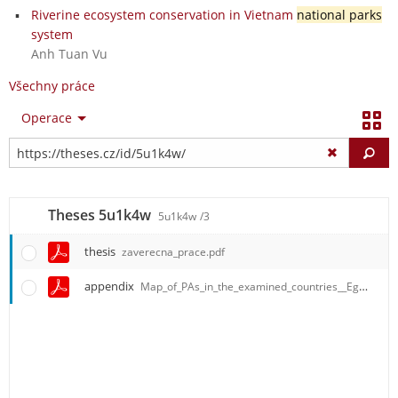
Riverine ecosystem conservation in Vietnam
national parks
system
Anh Tuan Vu
Všechny práce
Operace
Vy
Theses 5u1k4w
5u1k4w
/3
thesis
zaverecna_prace.pdf
appendix
Map_of_PAs_in_the_examined_countries__Egor_Zamotaev.pdf