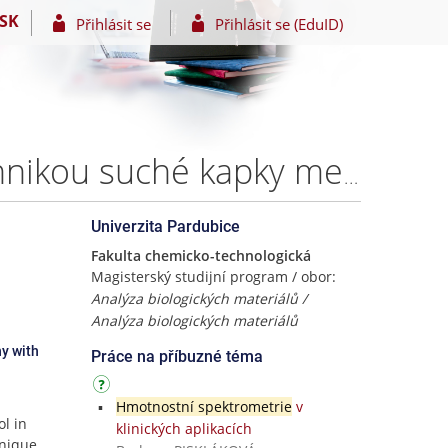
SK
Přihlásit se
Přihlásit se (EduID)
Stanovení \recke{alpha}-tokoferolu v krvi získané technikou suché kapky metodou plynové chromatografie s hmotnostní detekcí – Bc. Petra Kubitová
Univerzita Pardubice
Fakulta chemicko-technologická
Magisterský studijní program / obor:
Analýza biologických materiálů /
Analýza biologických materiálů
y with
Práce na příbuzné téma
Hmotnostní spektrometrie
v
ol in
klinických aplikacích
hnique