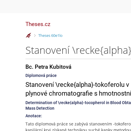
Theses.cz
>
Theses 60e1lo
Bc. Petra Kubitová
Diplomová práce
Stanovení \recke{alpha}-tokoferolu v
plynové chromatografie s hmotnostní
Determination of \recke{alpha}-tocopherol in Blood Obt
Mass Detection
Anotace:
Tato diplomová práce se zabývá stanovením -tokofero
kapilární krvi získané technikou suché kapky metodo