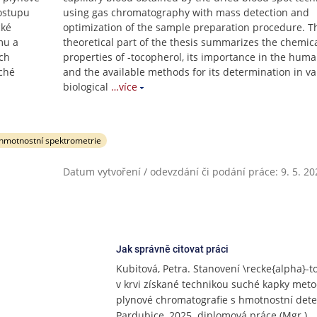
postupu
using gas chromatography with mass detection and
cké
optimization of the sample preparation procedure. T
mu a
theoretical part of the thesis summarizes the chemic
ch
properties of -tocopherol, its importance in the hum
ché
and the available methods for its determination in va
biological
…více
hmotnostní spektrometrie
Datum vytvoření / odevzdání či podání práce: 9. 5. 20
Jak správně citovat práci
Kubitová, Petra. Stanovení \recke{alpha}-t
v krvi získané technikou suché kapky met
plynové chromatografie s hmotnostní dete
Pardubice, 2025. diplomová práce (Mgr.).