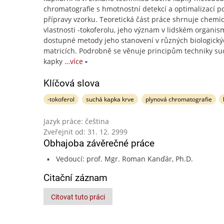
chromatografie s hmotnostní detekcí a optimalizací 
přípravy vzorku. Teoretická část práce shrnuje chemi
vlastnosti -tokoferolu, jeho význam v lidském organis
dostupné metody jeho stanovení v různých biologický
matricích. Podrobně se věnuje principům techniky su
kapky
…více
Klíčová slova
-tokoferol
suchá kapka krve
plynová chromatografie
Jazyk práce: čeština
Zveřejnit od: 31. 12. 2999
Obhajoba závěrečné práce
Vedoucí: prof. Mgr. Roman Kanďár, Ph.D.
Citační záznam
Citovat tuto práci