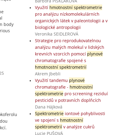
Barbora PISKLÁKOVÁ
Využití
hmotnostní spektrometrie
he
pro analýzu nízkomolekulárních
al
organických látek v paleontologii a v
an body
biologické antropologii
rious
Veronika SEIDLEROVÁ
Strategie pro reprodukovatelnou
analýzu malých molekul v lidských
krevních vzorcích pomocí
plynové
chromatografie spojené s
hmotnostní spektrometrií
25
Akrem Jbebli
Využití tandemu
plynové
chromatografie -
hmotnostní
spektrometrie
pro screening reziduí
pesticidů v potravních doplňcích
Dana Hájková
Spektrometrie
iontové pohyblivosti
okoferolu
ve spojení s
hmotnostní
odou
spektrometrií
v analýze cukrů
kcí.
Lucie PUŠOVÁ