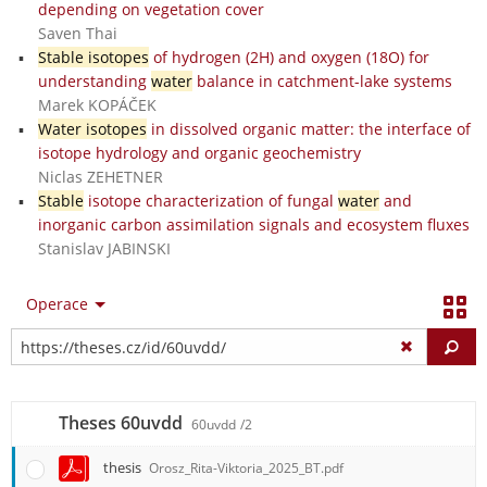
depending on vegetation cover
Saven Thai
Stable isotopes
of hydrogen (2H) and oxygen (18O) for
understanding
water
balance in catchment-lake systems
Marek KOPÁČEK
Water isotopes
in dissolved organic matter: the interface of
isotope hydrology and organic geochemistry
Niclas ZEHETNER
Stable
isotope characterization of fungal
water
and
inorganic carbon assimilation signals and ecosystem fluxes
Stanislav JABINSKI
Operace
Vy
Theses 60uvdd
60uvdd
/2
thesis
Orosz_Rita-Viktoria_2025_BT.pdf