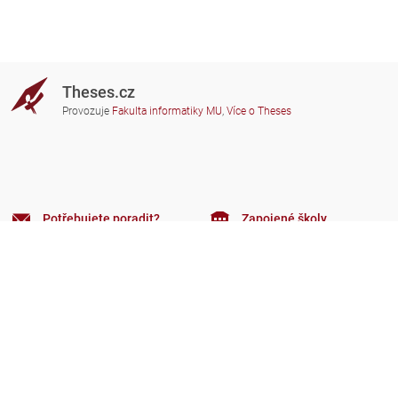
Theses.cz
Provozuje
Fakulta informatiky MU
,
Více o Theses
Potřebujete poradit?
Zapojené školy
theses@fi.muni.cz
Správci zapojených škol
Nápověda
Soukromí
Často kladené dotazy
Přístupnost
Zobrazit klasickou verzi