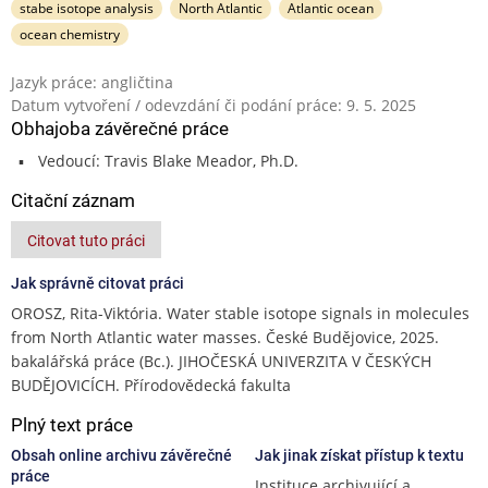
stabe isotope analysis
North Atlantic
Atlantic ocean
ocean chemistry
Jazyk práce: angličtina
Datum vytvoření / odevzdání či podání práce: 9. 5. 2025
Obhajoba závěrečné práce
Vedoucí: Travis Blake Meador, Ph.D.
Citační záznam
Citovat tuto práci
Jak správně citovat práci
OROSZ, Rita-Viktória. Water stable isotope signals in molecules
from North Atlantic water masses. České Budějovice, 2025.
bakalářská práce (Bc.). JIHOČESKÁ UNIVERZITA V ČESKÝCH
BUDĚJOVICÍCH. Přírodovědecká fakulta
Plný text práce
Obsah online archivu závěrečné
Jak jinak získat přístup k textu
práce
Instituce archivující a