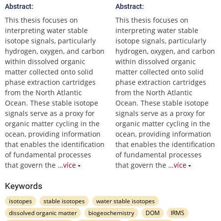
Abstract:
Abstract:
This thesis focuses on
This thesis focuses on
interpreting water stable
interpreting water stable
isotope signals, particularly
isotope signals, particularly
hydrogen, oxygen, and carbon
hydrogen, oxygen, and carbon
within dissolved organic
within dissolved organic
matter collected onto solid
matter collected onto solid
phase extraction cartridges
phase extraction cartridges
from the North Atlantic
from the North Atlantic
Ocean. These stable isotope
Ocean. These stable isotope
signals serve as a proxy for
signals serve as a proxy for
organic matter cycling in the
organic matter cycling in the
ocean, providing information
ocean, providing information
that enables the identification
that enables the identification
of fundamental processes
of fundamental processes
that govern the
…více
that govern the
…více
Keywords
isotopes
stable isotopes
water stable isotopes
dissolved organic matter
biogeochemistry
DOM
IRMS