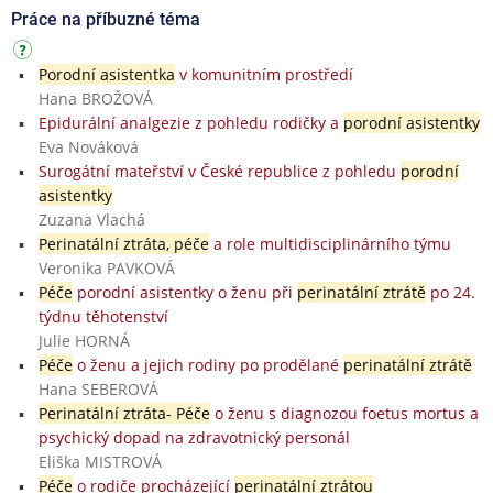
Práce na příbuzné téma
Porodní asistentka
v komunitním prostředí
Hana BROŽOVÁ
Epidurální analgezie z pohledu rodičky a
porodní asistentky
Eva Nováková
Surogátní mateřství v České republice z pohledu
porodní
asistentky
Zuzana Vlachá
Perinatální ztráta, péče
a role multidisciplinárního týmu
Veronika PAVKOVÁ
Péče
porodní asistentky o ženu při
perinatální ztrátě
po 24.
týdnu těhotenství
Julie HORNÁ
Péče
o ženu a jejich rodiny po prodělané
perinatální ztrátě
Hana SEBEROVÁ
Perinatální ztráta- Péče
o ženu s diagnozou foetus mortus a
psychický dopad na zdravotnický personál
Eliška MISTROVÁ
Péče
o rodiče procházející
perinatální ztrátou