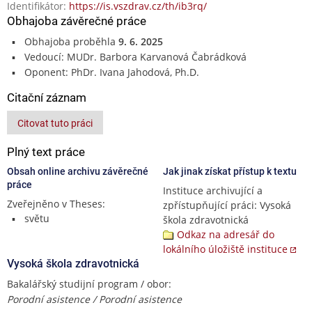
Identifikátor:
https://is.vszdrav.cz/th/ib3rq/
Obhajoba závěrečné práce
Obhajoba proběhla
9. 6. 2025
Vedoucí: MUDr. Barbora Karvanová Čabrádková
Oponent: PhDr. Ivana Jahodová, Ph.D.
Citační záznam
Citovat tuto práci
Plný text práce
Obsah online archivu závěrečné
Jak jinak získat přístup k textu
práce
Instituce archivující a
Zveřejněno v Theses:
zpřístupňující práci: Vysoká
světu
škola zdravotnická
Odkaz na adresář do
lokálního úložiště instituce
Vysoká škola zdravotnická
Bakalářský studijní program / obor:
Porodní asistence / Porodní asistence