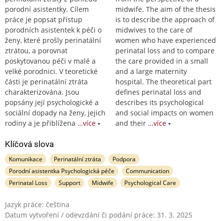
porodní asistentky. Cílem
midwife. The aim of the thesis
práce je popsat přístup
is to describe the approach of
porodních asistentek k péči o
midwives to the care of
ženy, které prošly perinatální
women who have experienced
ztrátou, a porovnat
perinatal loss and to compare
poskytovanou péči v malé a
the care provided in a small
velké porodnici. V teoretické
and a large maternity
části je perinatální ztráta
hospital. The theoretical part
charakterizována. Jsou
defines perinatal loss and
popsány její psychologické a
describes its psychological
sociální dopady na ženy, jejich
and social impacts on women
rodiny a je přiblížena
…více
and their
…více
Klíčová slova
Komunikace
Perinatální ztráta
Podpora
Porodní asistentka Psychologická péče
Communication
Perinatal Loss
Support
Midwife
Psychological Care
Jazyk práce: čeština
Datum vytvoření / odevzdání či podání práce: 31. 3. 2025