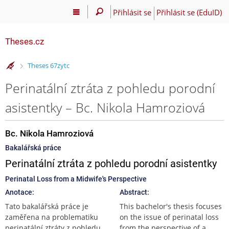
Přihlásit se
Přihlásit se (EduID)
Theses.cz
>
Theses 67zytc
Perinatální ztráta z pohledu porodní
asistentky – Bc. Nikola Hamroziová
Bc. Nikola Hamroziová
Bakalářská práce
Perinatální ztráta z pohledu porodní asistentky
Perinatal Loss from a Midwife's Perspective
Anotace:
Abstract:
Tato bakalářská práce je
This bachelor's thesis focuses
zaměřena na problematiku
on the issue of perinatal loss
perinatální ztráty z pohledu
from the perspective of a