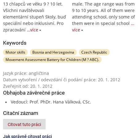
13 chlapců ve věku 9 ? 10 let.
male. The age range was from
Všichni navštěvovali
9 to 10 years. All of them were
elementární stupeň školy, buď
attending school, only some of
speciální nebo inklusivní. Pro
them were in special school
…
zpracování
…více
více
Keywords
Motor skills
Bosnia and Herzegovina
Czech Republic
Movement Assessment Battery for Children (M ? ABC).
Jazyk práce: angličtina
Datum vytvoření / odevzdání či podání práce: 20. 1. 2012
Zveřejnit od: 20. 1. 2012
Obhajoba závěrečné práce
Vedoucí: Prof. PhDr. Hana Válková, CSc.
Citační záznam
Citovat tuto práci
Jak správně citovat práci