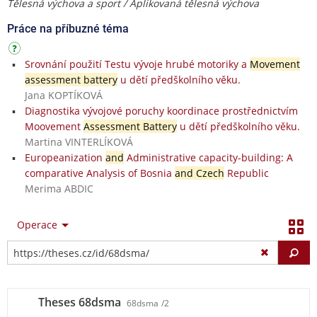
Tělesná výchova a sport / Aplikovaná tělesná výchova
Práce na příbuzné téma
Srovnání použití Testu vývoje hrubé motoriky a
Movement
assessment battery
u dětí předškolního věku.
Jana KOPTÍKOVÁ
Diagnostika vývojové poruchy koordinace prostřednictvím
Moovement
Assessment Battery
u dětí předškolního věku.
Martina VINTERLÍKOVÁ
Europeanization
and
Administrative capacity-building: A
comparative Analysis of Bosnia
and Czech
Republic
Merima ABDIC
Operace
Vy
Theses 68dsma
68dsma
/2