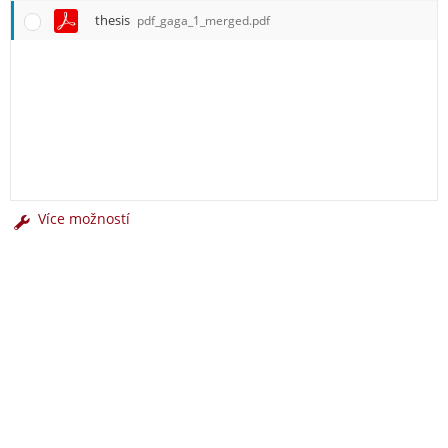
thesis
pdf_gaga_1_merged.pdf
Více možností