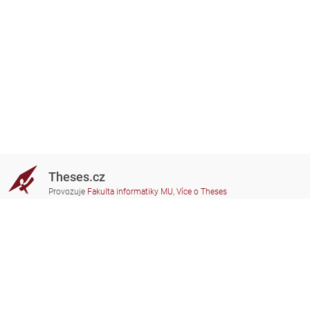
Theses.cz
Provozuje
Fakulta informatiky MU
,
Více o Theses
Potřebujete poradit?
Zapojené školy
theses@fi.muni.cz
Správci zapojených škol