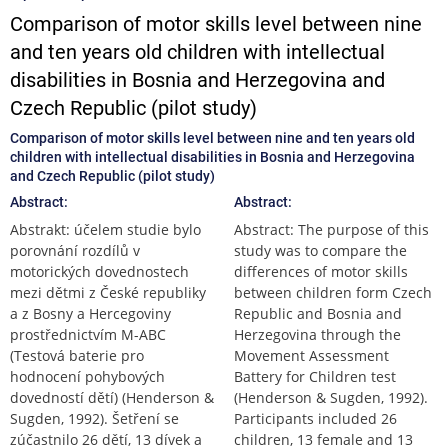
Comparison of motor skills level between nine
and ten years old children with intellectual
disabilities in Bosnia and Herzegovina and
Czech Republic (pilot study)
Comparison of motor skills level between nine and ten years old
children with intellectual disabilities in Bosnia and Herzegovina
and Czech Republic (pilot study)
Abstract:
Abstract:
Abstrakt: účelem studie bylo
Abstract: The purpose of this
porovnání rozdílů v
study was to compare the
motorických dovednostech
differences of motor skills
mezi dětmi z České republiky
between children form Czech
a z Bosny a Hercegoviny
Republic and Bosnia and
prostřednictvím M-ABC
Herzegovina through the
(Testová baterie pro
Movement Assessment
hodnocení pohybových
Battery for Children test
dovedností dětí) (Henderson &
(Henderson & Sugden, 1992).
Sugden, 1992). Šetření se
Participants included 26
zúčastnilo 26 dětí, 13 dívek a
children, 13 female and 13