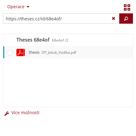
Operace
Vy
Theses 68e4of
68e4of
/2
thesis
DP_Jakub_Vodika.pdf
Více možností