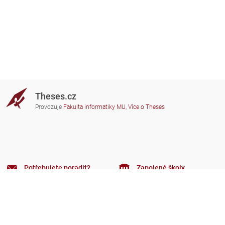
Theses.cz
Provozuje
Fakulta informatiky MU
,
Více o Theses
Potřebujete poradit?
Zapojené školy
theses@fi.muni.cz
Správci zapojených škol
Nápověda
Soukromí
Často kladené dotazy
Přístupnost