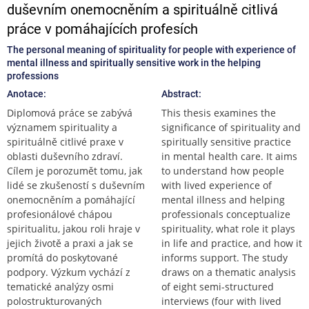
duševním onemocněním a spirituálně citlivá
práce v pomáhajících profesích
The personal meaning of spirituality for people with experience of
mental illness and spiritually sensitive work in the helping
professions
Anotace:
Abstract:
Diplomová práce se zabývá
This thesis examines the
významem spirituality a
significance of spirituality and
spirituálně citlivé praxe v
spiritually sensitive practice
oblasti duševního zdraví.
in mental health care. It aims
Cílem je porozumět tomu, jak
to understand how people
lidé se zkušeností s duševním
with lived experience of
onemocněním a pomáhající
mental illness and helping
profesionálové chápou
professionals conceptualize
spiritualitu, jakou roli hraje v
spirituality, what role it plays
jejich životě a praxi a jak se
in life and practice, and how it
promítá do poskytované
informs support. The study
podpory. Výzkum vychází z
draws on a thematic analysis
tematické analýzy osmi
of eight semi-structured
polostrukturovaných
interviews (four with lived