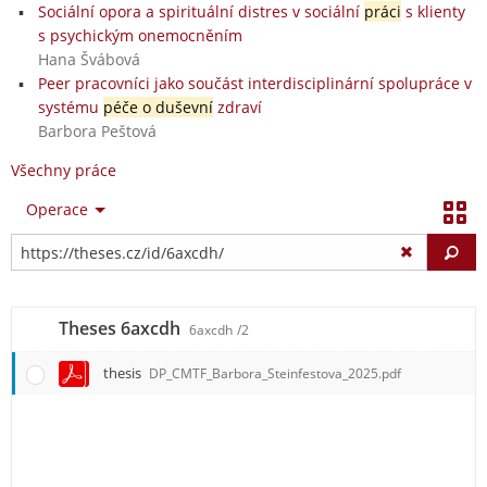
Sociální opora a spirituální distres v sociální
práci
s klienty
s psychickým onemocněním
Hana Švábová
Peer pracovníci jako součást interdisciplinární spolupráce v
systému
péče o duševní
zdraví
Barbora Peštová
Všechny práce
Operace
Vy
Theses 6axcdh
6axcdh
/2
thesis
DP_CMTF_Barbora_Steinfestova_2025.pdf