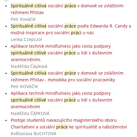
Spirituálně citlivá
sociální
práce
v domově se zvláštním
režimem Přístav
Petr Kováčik
Spirituálně citlivá
sociální
práce
podle Edwarda R. Candy a
možná inspirace pro sociální
práci
u nás
Lenka Czepczor
Aplikace technik mindfulness jako cesta podpory
spirituálně citlivé
sociální
práce
u lidí s duševním
onemocněním.
Naděžda Čápková
Spirituálně citlivá
sociální
práce
v domově se zvláštním
režimem Přístav - metodika pro sociální pracovníky
Petr KOVÁČIK
Aplikace technik mindfulness jako cesta podpory
spirituálně citlivé
sociální
práce
u lidí s duševním
onemocněním
Naděžda ČÁPKOVÁ
Postoje studentů navazujícího magisterského oboru
Charitativní a sociální
práce
ke spiritualitě a náboženství
Květoslava BUCHTOVÁ