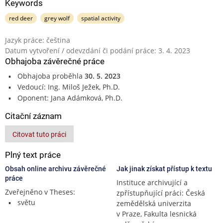
Keywords
red deer
grey wolf
spatial activity
Jazyk práce: čeština
Datum vytvoření / odevzdání či podání práce: 3. 4. 2023
Obhajoba závěrečné práce
Obhajoba proběhla
30. 5. 2023
Vedoucí: Ing. Miloš Ježek, Ph.D.
Oponent: Jana Adámková, Ph.D.
Citační záznam
Citovat tuto práci
Plný text práce
Obsah online archivu závěrečné
Jak jinak získat přístup k textu
práce
Instituce archivující a
Zveřejněno v Theses:
zpřístupňující práci: Česká
světu
zemědělská univerzita
v Praze, Fakulta lesnická