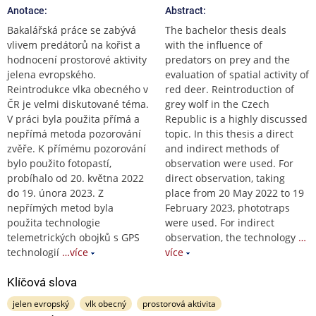
Anotace:
Abstract:
Bakalářská práce se zabývá
The bachelor thesis deals
vlivem predátorů na kořist a
with the influence of
hodnocení prostorové aktivity
predators on prey and the
jelena evropského.
evaluation of spatial activity of
Reintrodukce vlka obecného v
red deer. Reintroduction of
ČR je velmi diskutované téma.
grey wolf in the Czech
V práci byla použita přímá a
Republic is a highly discussed
nepřímá metoda pozorování
topic. In this thesis a direct
zvěře. K přímému pozorování
and indirect methods of
bylo použito fotopastí,
observation were used. For
probíhalo od 20. května 2022
direct observation, taking
do 19. února 2023. Z
place from 20 May 2022 to 19
nepřímých metod byla
February 2023, phototraps
použita technologie
were used. For indirect
telemetrických obojků s GPS
observation, the technology
…
technologií
…více
více
Klíčová slova
jelen evropský
vlk obecný
prostorová aktivita