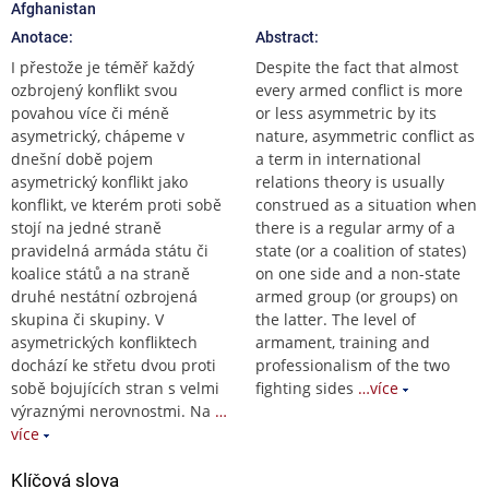
Afghanistan
Anotace:
Abstract:
I přestože je téměř každý
Despite the fact that almost
ozbrojený konflikt svou
every armed conflict is more
povahou více či méně
or less asymmetric by its
asymetrický, chápeme v
nature, asymmetric conflict as
dnešní době pojem
a term in international
asymetrický konflikt jako
relations theory is usually
konflikt, ve kterém proti sobě
construed as a situation when
stojí na jedné straně
there is a regular army of a
pravidelná armáda státu či
state (or a coalition of states)
koalice států a na straně
on one side and a non-state
druhé nestátní ozbrojená
armed group (or groups) on
skupina či skupiny. V
the latter. The level of
asymetrických konfliktech
armament, training and
dochází ke střetu dvou proti
professionalism of the two
sobě bojujících stran s velmi
fighting sides
…více
výraznými nerovnostmi. Na
…
více
Klíčová slova