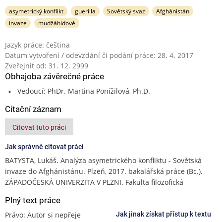
asymetrický konflikt
guerilla
Sovětský svaz
Afghánistán
invaze
mudžáhidové
Jazyk práce: čeština
Datum vytvoření / odevzdání či podání práce: 28. 4. 2017
Zveřejnit od: 31. 12. 2999
Obhajoba závěrečné práce
Vedoucí: PhDr. Martina Ponížilová, Ph.D.
Citační záznam
Citovat tuto práci
Jak správně citovat práci
BATYSTA, Lukáš. Analýza asymetrického konfliktu - Sovětská
invaze do Afghánistánu. Plzeň, 2017. bakalářská práce (Bc.).
ZÁPADOČESKÁ UNIVERZITA V PLZNI. Fakulta filozofická
Plný text práce
Právo: Autor si nepřeje
Jak jinak získat přístup k textu