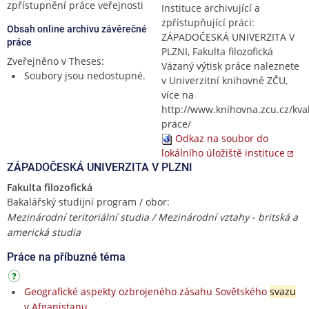
zpřístupnění práce veřejnosti
Instituce archivující a
zpřístupňující práci:
Obsah online archivu závěrečné
ZÁPADOČESKÁ UNIVERZITA V
práce
PLZNI, Fakulta filozofická
Zveřejněno v Theses:
Vázaný výtisk práce naleznete
Soubory jsou nedostupné.
v Univerzitní knihovně ZČU,
více na
http://www.knihovna.zcu.cz/kval
prace/
Odkaz na soubor do
lokálního úložiště instituce
ZÁPADOČESKÁ UNIVERZITA V PLZNI
Fakulta filozofická
Bakalářský studijní program / obor:
Mezinárodní teritoriální studia / Mezinárodní vztahy - britská a
americká studia
Práce na příbuzné téma
Geografické aspekty ozbrojeného zásahu Sovětského
svazu
v Afganistanu