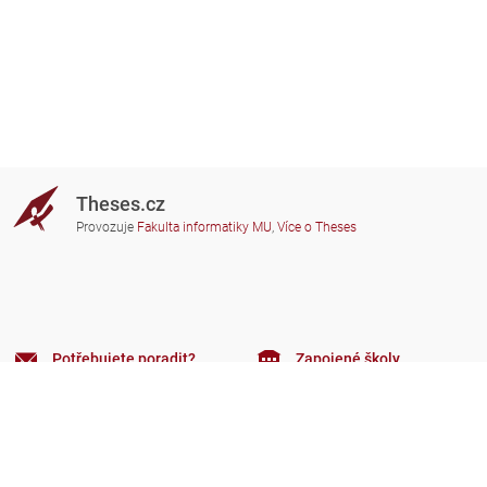
Theses.cz
Provozuje
Fakulta informatiky MU
,
Více o Theses
Potřebujete poradit?
Zapojené školy
theses@fi.muni.cz
Správci zapojených škol
Nápověda
Soukromí
Často kladené dotazy
Přístupnost