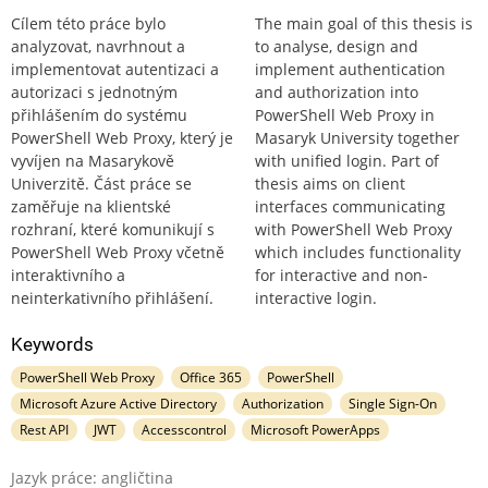
Cílem této práce bylo
The main goal of this thesis is
analyzovat, navrhnout a
to analyse, design and
implementovat autentizaci a
implement authentication
autorizaci s jednotným
and authorization into
přihlášením do systému
PowerShell Web Proxy in
PowerShell Web Proxy, který je
Masaryk University together
vyvíjen na Masarykově
with unified login. Part of
Univerzitě. Část práce se
thesis aims on client
zaměřuje na klientské
interfaces communicating
rozhraní, které komunikují s
with PowerShell Web Proxy
PowerShell Web Proxy včetně
which includes functionality
interaktivního a
for interactive and non-
neinterkativního přihlášení.
interactive login.
Keywords
PowerShell Web Proxy
Office 365
PowerShell
Microsoft Azure Active Directory
Authorization
Single Sign-On
Rest API
JWT
Accesscontrol
Microsoft PowerApps
Jazyk práce: angličtina