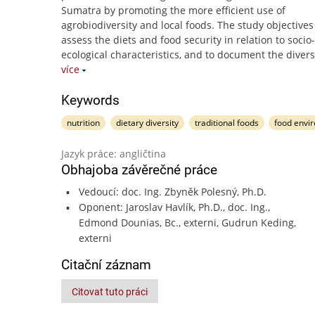
Sumatra by promoting the more efficient use of
agrobiodiversity and local foods. The study objectives
assess the diets and food security in relation to socio-
ecological characteristics, and to document the divers
více
Keywords
nutrition
dietary diversity
traditional foods
food envi
Jazyk práce: angličtina
Obhajoba závěrečné práce
Vedoucí: doc. Ing. Zbyněk Polesný, Ph.D.
Oponent: Jaroslav Havlík, Ph.D., doc. Ing.,
Edmond Dounias, Bc., externi, Gudrun Keding,
externi
Citační záznam
Citovat tuto práci