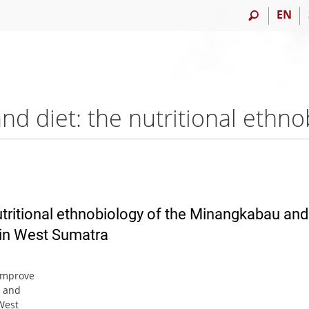
EN
nutritional ethnobiology of the Minangkabau and
 in West Sumatra
 improve
u and
West