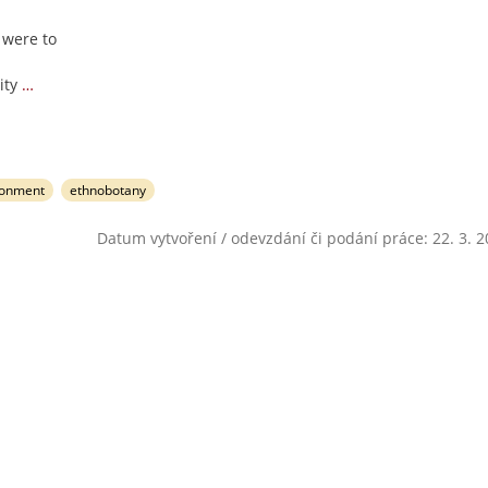
 were to
ity
…
ronment
ethnobotany
Datum vytvoření / odevzdání či podání práce: 22. 3. 