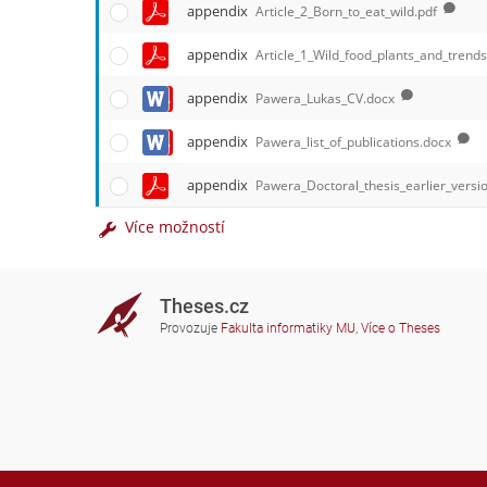
appendix
Article_2_Born_to_eat_wild.pdf
appendix
Article_1_Wild_food_plants_and_trends
appendix
Pawera_Lukas_CV.docx
appendix
Pawera_list_of_publications.docx
appendix
Pawera_Doctoral_thesis_earlier_versi
Více možností
Theses.cz
Provozuje
Fakulta informatiky MU
,
Více o Theses