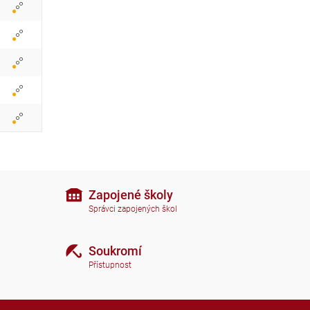
i
k
o
n
y
Zapojené školy
Správci zapojených škol
Soukromí
Přístupnost