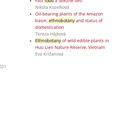
Fast
food
a obézne deti
Nikola Kozelková
Oil-bearing plants of the Amazon
basin:
ethnobotany
and status of
domestication
Tereza Hájková
Ethnobotany
of wild edible plants in
Huu Lien Nature Reserve, Vietnam
Eva Križanová
2021