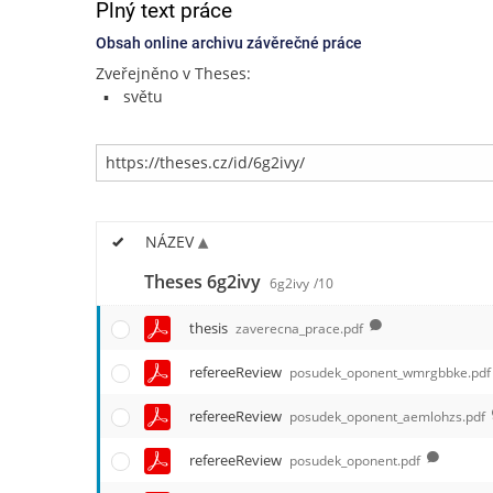
Plný text práce
Obsah online archivu závěrečné práce
Zveřejněno v Theses:
světu
NÁZEV
Theses 6g2ivy
6g2ivy
/10
thesis
zaverecna_prace.pdf
refereeReview
posudek_oponent_wmrgbbke.pdf
refereeReview
posudek_oponent_aemlohzs.pdf
refereeReview
posudek_oponent.pdf