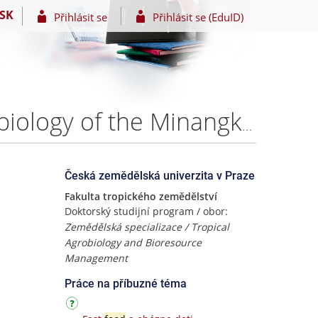
SK
Přihlásit se
Přihlásit se (EduID)
Food, agrobiodiversity and diet: the nutritional ethnobiology of the Minangkabau and Mandailing indigenous food systems in West Sumatra – Ing. Lukáš Pawera
Česká zemědělská univerzita v Praze
Fakulta tropického zemědělství
Doktorský studijní program / obor:
Zemědělská specializace / Tropical
Agrobiology and Bioresource
Management
Práce na příbuzné téma