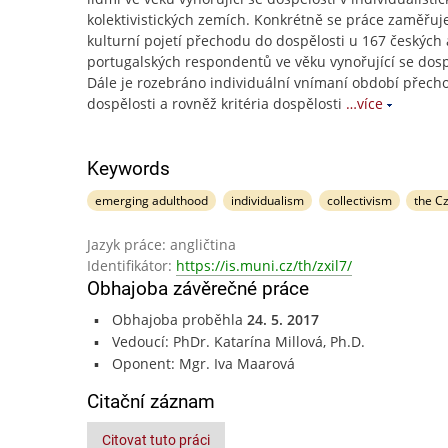
kolektivistických zemích. Konkrétně se práce zaměřuj
kulturní pojetí přechodu do dospělosti u 167 českých 
portugalských respondentů ve věku vynořující se dosp
Dále je rozebráno individuální vnímaní období přech
dospělosti a rovněž kritéria dospělosti
…více
Keywords
emerging adulthood
individualism
collectivism
the C
Jazyk práce: angličtina
Identifikátor:
https://is.muni.cz/th/zxil7/
Obhajoba závěrečné práce
Obhajoba proběhla
24. 5. 2017
Vedoucí: PhDr. Katarína Millová, Ph.D.
Oponent: Mgr. Iva Maarová
Citační záznam
Citovat tuto práci