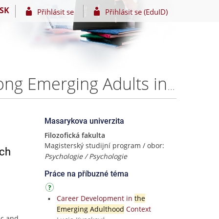
SK
Přihlásit se
Přihlásit se (EduID)
Subjective Perception of Transition to Adulthood Among Emerging Adults in the Czech Republic and Portugal – Mgr. Hana Adameová
Masarykova univerzita
Filozofická fakulta
Magisterský studijní program / obor:
ech
Psychologie / Psychologie
Práce na příbuzné téma
Career Development in
the
Emerging Adulthood
Context
ic and