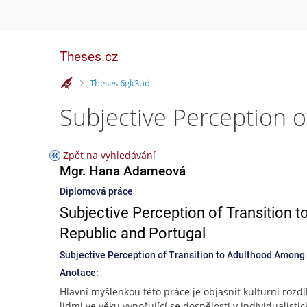
Theses.cz
>
Theses 6gk3ud
Zpět na vyhledávání
Mgr. Hana Adameová
Diplomová práce
Subjective Perception of Transition 
Republic and Portugal
Subjective Perception of Transition to Adulthood Among
Anotace:
Hlavní myšlenkou této práce je objasnit kulturní rozdí
lidmi ve věku vynořující se dospělosti v individualistic