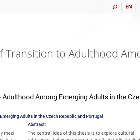
EN
to Adulthood Among Emerging Adults in the Cz
 Emerging Adults in the Czech Republic and Portugal
Abstract:
ly mezi
The central idea of this thesis is to explore cultural
kých a v
differences between emerging adults in individualist