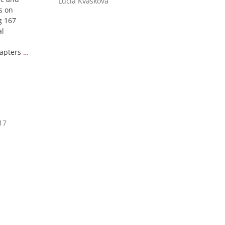
Lucia Kvasková
es on
g 167
al
hapters
…
17