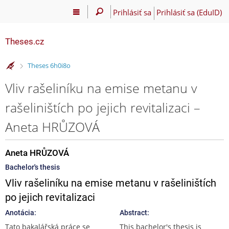
Prihlásiť sa
Prihlásiť sa (EduID)
Theses.cz
>
Theses 6h0i8o
Vliv rašeliníku na emise metanu v
rašeliništích po jejich revitalizaci –
Aneta HRŮZOVÁ
Aneta HRŮZOVÁ
Bachelor's thesis
Vliv rašeliníku na emise metanu v rašeliništích
po jejich revitalizaci
Anotácia:
Abstract:
Tato bakalářská práce se
This bachelor's thesis is