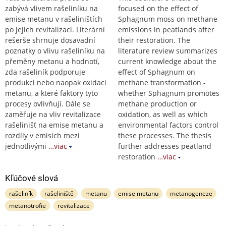
zabývá vlivem rašeliníku na
focused on the effect of
emise metanu v rašeliništích
Sphagnum moss on methane
po jejich revitalizaci. Literární
emissions in peatlands after
rešerše shrnuje dosavadní
their restoration. The
poznatky o vlivu rašeliníku na
literature review summarizes
přeměny metanu a hodnotí,
current knowledge about the
zda rašeliník podporuje
effect of Sphagnum on
produkci nebo naopak oxidaci
methane transformation -
metanu, a které faktory tyto
whether Sphagnum promotes
procesy ovlivňují. Dále se
methane production or
zaměřuje na vliv revitalizace
oxidation, as well as which
rašelinišť na emise metanu a
environmental factors control
rozdíly v emisích mezi
these processes. The thesis
jednotlivými
…viac
further addresses peatland
restoration
…viac
Kľúčové slová
rašeliník
rašeliniště
metanu
emise metanu
metanogeneze
metanotrofie
revitalizace