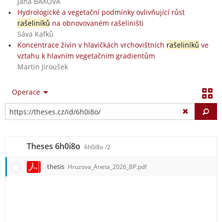
Jana BAXOVÁ
Hydrologické a vegetační podmínky ovlivňující růst
rašeliníků
na obnovovaném rašeliništi
Sáva Kafků
Koncentrace živin v hlavičkách vrchovištních
rašeliníků
ve
vztahu k hlavním vegetačním gradientům
Martin Jiroušek
Operace
Vy
Theses 6h0i8o
6h0i8o
/2
thesis
Hruzova_Aneta_2026_BP.pdf