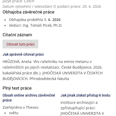
Jazyk práce: Czech
Datum vytvoření / odevzdání či podání práce: 20. 4. 2026
Obhajoba závěrečné práce
Obhajoba proběhla
1. 6. 2026
Vedúci: Ing. Tomáš Picek, Ph.D.
Citační záznam
Citovat tuto práci
Jak správně citovat práci
HRŮZOVÁ, Aneta. Vliv rašeliníku na emise metanu v
rašeliništích po jejich revitalizaci. České Budějovice, 2026.
bakalářská práce (Bc.). JIHOČESKÁ UNIVERZITA V ČESKÝCH
BUDĚJOVICÍCH. Přírodovědecká fakulta
Plný text práce
Obsah online archivu závěrečné
Jak jinak získat přístup k textu
práce
Instituce archivující a
Zveřejněno v Theses:
zpřístupňující práci:
světu
JIHOČESKÁ UNIVERZITA V