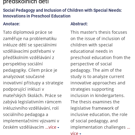
předškolních dětí
Social Pedagogy and Inclusion of Children with Special Needs:
Innovations in Preschool Education
Anotace:
Abstract:
Tato diplomová práce se
This master's thesis focuses
zaměřuje na problematiku
on the issue of inclusion of
inkluze dětí se speciálními
children with special
vzdělávacími potřebami v
educational needs in
předškolním vzdělávání z
preschool education from the
perspektivy sociální
perspective of social
pedagogiky. Cílem práce je
pedagogy. The aim of the
analyzovat současné
study is to analyze current
inovativní přístupy a strategie
innovative approaches and
podporující inkluzi v
strategies supporting
mateřských školách. Práce se
inclusion in kindergartens.
zabývá legislativním rámcem
The thesis examines the
inkluzivního vzdělávání, rolí
legislative framework of
sociálního pedagoga a
inclusive education, the role
implementačními výzvami v
of social pedagogy, and
českém vzdělávacím
…více
implementation challenges
…
více