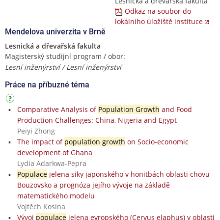
Lesnická a dřevařská fakulta
Odkaz na soubor do
lokálního úložiště instituce
Mendelova univerzita v Brně
Lesnická a dřevařská fakulta
Magisterský studijní program / obor:
Lesní inženýrství / Lesní inženýrství
Práce na příbuzné téma
Comparative Analysis of
Population Growth
and Food
Production Challenges: China, Nigeria and Egypt
Peiyi Zhong
The impact of
population growth
on Socio-economic
development of Ghana
Lydia Adarkwa-Pepra
Populace
jelena siky japonského v honitbách oblasti chovu
Bouzovsko a prognóza jejího vývoje na základě
matematického modelu
Vojtěch Kosina
Vývoj
populace
jelena evropského (Cervus elaphus) v oblasti