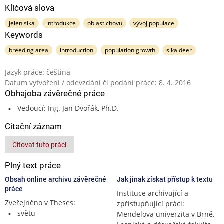
Klíčová slova
jelen sika
introdukce
oblast chovu
vývoj populace
Keywords
breeding area
introduction
population growth
sika deer
Jazyk práce: čeština
Datum vytvoření / odevzdání či podání práce: 8. 4. 2016
Obhajoba závěrečné práce
Vedoucí: Ing. Jan Dvořák, Ph.D.
Citační záznam
Citovat tuto práci
Plný text práce
Obsah online archivu závěrečné
Jak jinak získat přístup k textu
práce
Instituce archivující a
Zveřejněno v Theses:
zpřístupňující práci:
světu
Mendelova univerzita v Brně,