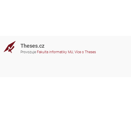
Theses.cz
Provozuje
Fakulta informatiky MU
,
Více o Theses
Potřebujete poradit?
Zapojené školy
theses@fi.muni.cz
Správci zapojených škol
Nápověda
Soukromí
Často kladené dotazy
Přístupnost