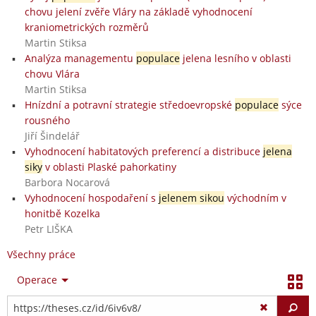
chovu jelení zvěře Vláry na základě vyhodnocení
kraniometrických rozměrů
Martin Stiksa
Analýza managementu
populace
jelena lesního v oblasti
chovu Vlára
Martin Stiksa
Hnízdní a potravní strategie středoevropské
populace
sýce
rousného
Jiří Šindelář
Vyhodnocení habitatových preferencí a distribuce
jelena
siky
v oblasti Plaské pahorkatiny
Barbora Nocarová
Vyhodnocení hospodaření s
jelenem sikou
východním v
honitbě Kozelka
Petr LIŠKA
Všechny práce
Operace
Vy