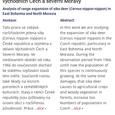
východních Čech a severní Moravy
Analysis of range expansion of sika deer (Cervus nippon nippon) in
East Bohemia and North Moravia
Anotace:
Abstract:
Tato práce se zabývá
In this work we are studying
rozšiřováním jelena siky
the expansion of sika deer
(Cervus nippon nippon) v
(Cervus nippon nippon) in the
České republice a zejména v
Czech republic, particulary in
oblasti Východních Čech a
East Bohemia and North
Severní Moravy. Ve
Moravia. During the
sledovaném období od roku
observation period from 1966
1966 do současnosti dochází
untill now the population of
ke stálému zvyšování stavů
this species is continuously
této zvěře. Současně rostou
growing. At the same time
také škody na lesních
damages, that sika deer
porostech a zemědělských
causes to agricultural crops
kulturách. Stavy v rámci České
and woody vegetation in
republiky jsou zjišťovány na
forests, increase too.
úrovni obcí s rozšířenou
Numbers of populations in
působností. Práce
…více
Czech
…více