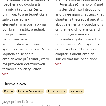
rozdělena do úvodu a tří
in Forensics (Criminology) and
hlavních kapitol, přičemž
it is devided into introduction
první kapitola je teoretická a
and three main chapters. First
zabývá se jednak
chapter is theoretical and it is
elementárními poznatky na
about elementary conclusions
poli kriminalistiky a jednak
on the field of forensics and
jsou přiblíženy
criminology science about
nejpoužívanější
informatics systems used in
kriminalistické informační
police forces. Main systems
systémy užívané policií. Druhá
are described. The second
kapitola se skládá z
chapter is about empiric
empirického průzkumu, který
survey that has been done
…
byl proveden dotazníkovou
více
formou s policisty Policie
…
více
Klíčová slova
Policie
informační systém
kriminalistika
evidence
Jazyk práce: čeština