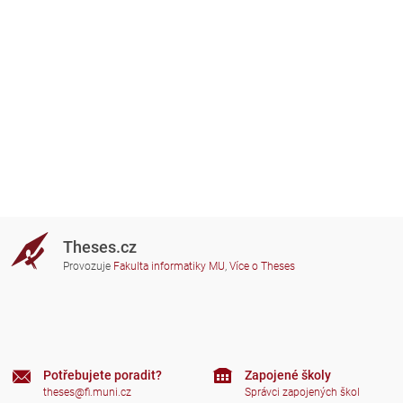
Theses.cz
Provozuje
Fakulta informatiky MU
,
Více o Theses
Potřebujete poradit?
Zapojené školy
theses@fi.muni.cz
Správci zapojených škol