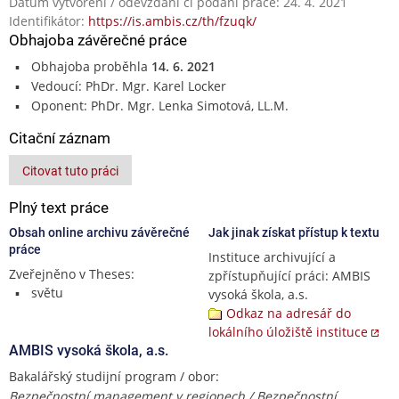
Datum vytvoření / odevzdání či podání práce: 24. 4. 2021
Identifikátor:
https://is.ambis.cz/th/fzuqk/
Obhajoba závěrečné práce
Obhajoba proběhla
14. 6. 2021
Vedoucí: PhDr. Mgr. Karel Locker
Oponent: PhDr. Mgr. Lenka Simotová, LL.M.
Citační záznam
Citovat tuto práci
Plný text práce
Obsah online archivu závěrečné
Jak jinak získat přístup k textu
práce
Instituce archivující a
Zveřejněno v Theses:
zpřístupňující práci: AMBIS
světu
vysoká škola, a.s.
Odkaz na adresář do
lokálního úložiště instituce
AMBIS vysoká škola, a.s.
Bakalářský studijní program / obor:
Bezpečnostní management v regionech / Bezpečnostní