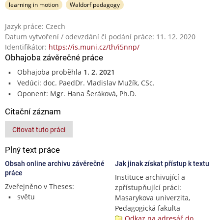
learning in motion
Waldorf pedagogy
Jazyk práce: Czech
Datum vytvoření / odevzdání či podání práce: 11. 12. 2020
Identifikátor:
https://is.muni.cz/th/i5nnp/
Obhajoba závěrečné práce
Obhajoba proběhla
1. 2. 2021
Vedúci: doc. PaedDr. Vladislav Mužík, CSc.
Oponent: Mgr. Hana Šeráková, Ph.D.
Citační záznam
Citovat tuto práci
Plný text práce
Obsah online archivu závěrečné
Jak jinak získat přístup k textu
práce
Instituce archivující a
Zveřejněno v Theses:
zpřístupňující práci:
světu
Masarykova univerzita,
Pedagogická fakulta
Odkaz na adresář do