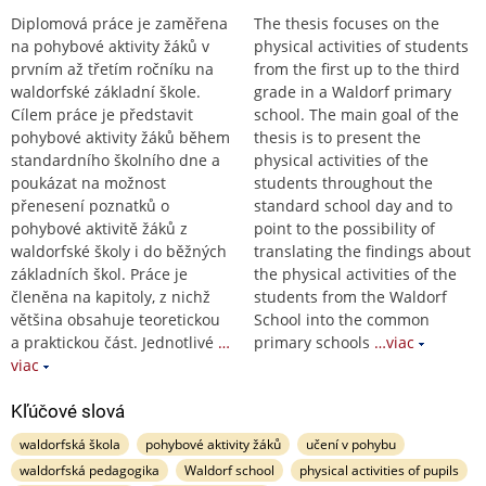
Diplomová práce je zaměřena
The thesis focuses on the
na pohybové aktivity žáků v
physical activities of students
prvním až třetím ročníku na
from the first up to the third
waldorfské základní škole.
grade in a Waldorf primary
Cílem práce je představit
school. The main goal of the
pohybové aktivity žáků během
thesis is to present the
standardního školního dne a
physical activities of the
poukázat na možnost
students throughout the
přenesení poznatků o
standard school day and to
pohybové aktivitě žáků z
point to the possibility of
waldorfské školy i do běžných
translating the findings about
základních škol. Práce je
the physical activities of the
členěna na kapitoly, z nichž
students from the Waldorf
většina obsahuje teoretickou
School into the common
a praktickou část. Jednotlivé
…
primary schools
…viac
viac
Kľúčové slová
waldorfská škola
pohybové aktivity žáků
učení v pohybu
waldorfská pedagogika
Waldorf school
physical activities of pupils