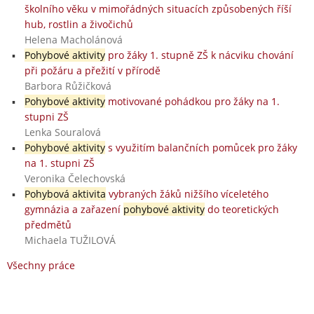
školního věku v mimořádných situacích způsobených říší
hub, rostlin a živočichů
Helena Macholánová
Pohybové aktivity
pro žáky 1. stupně ZŠ k nácviku chování
při požáru a přežití v přírodě
Barbora Růžičková
Pohybové aktivity
motivované pohádkou pro žáky na 1.
stupni ZŠ
Lenka Souralová
Pohybové aktivity
s využitím balančních pomůcek pro žáky
na 1. stupni ZŠ
Veronika Čelechovská
Pohybová aktivita
vybraných žáků nižšího víceletého
gymnázia a zařazení
pohybové aktivity
do teoretických
předmětů
Michaela TUŽILOVÁ
Všechny práce