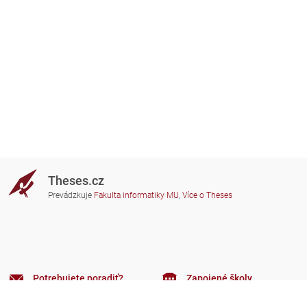
Theses.cz
Prevádzkuje
Fakulta informatiky MU
,
Více o Theses
Potrebujete poradiť?
Zapojené školy
theses@fi.muni.cz
Správcovia zapojených škôl