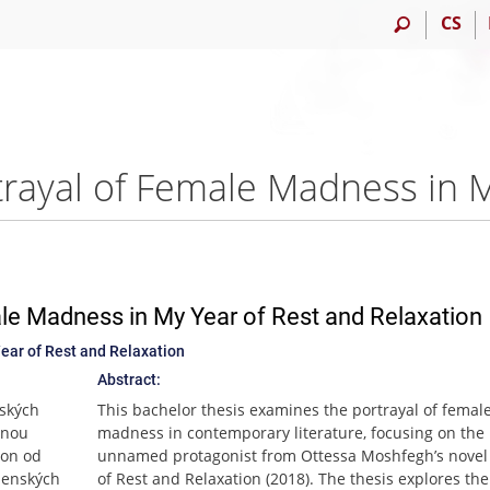
CS
le Madness in My Year of Rest and Relaxation
ear of Rest and Relaxation
Abstract:
nských
This bachelor thesis examines the portrayal of femal
nnou
madness in contemporary literature, focusing on the
ion od
unnamed protagonist from Ottessa Moshfegh’s novel
ženských
of Rest and Relaxation (2018). The thesis explores the