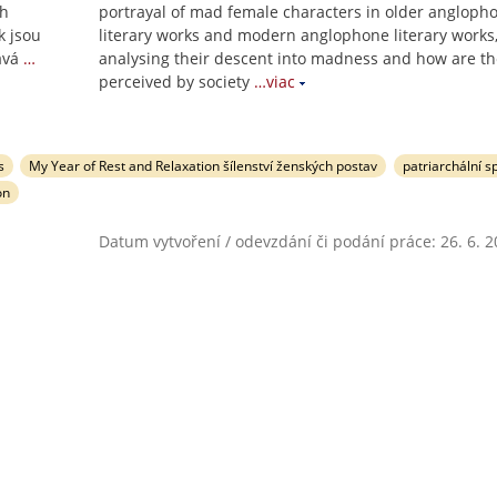
ch
portrayal of mad female characters in older angloph
k jsou
literary works and modern anglophone literary works
ává
…
analysing their descent into madness and how are th
perceived by society
…viac
s
My Year of Rest and Relaxation šílenství ženských postav
patriarchální s
on
Datum vytvoření / odevzdání či podání práce: 26. 6. 