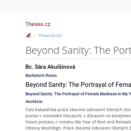
Theses.cz
>
Theses 6ncsls
Bc. Sára Akulšinová
Bachelor's thesis
Beyond Sanity: The Portrayal of Fema
Beyond Sanity: The Portrayal of Female Madness in My Y
Anotácia:
Tato bakalářská práce zkoumá zobrazení šílených že
postav v novodobé literatuře, s důrazem na bezejme
hlavní postavu z románu My Year of Rest and Relaxat
Ottessy Moshfegh. Práce zkoumá zobrazení šílených 