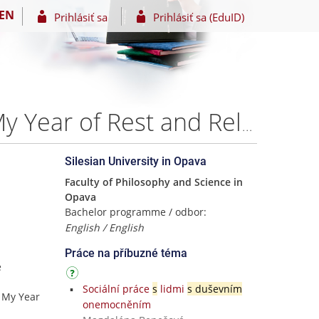
EN
Prihlásiť sa
Prihlásiť sa (EduID)
Beyond Sanity: The Portrayal of Female Madness in My Year of Rest and Relaxation – Bc. Sára Akulšinová
Silesian University in Opava
Faculty of Philosophy and Science in
Opava
Bachelor programme / odbor:
English / English
Práce na příbuzné téma
e
Sociální práce
s
lidmi
s duševním
 My Year
onemocněním