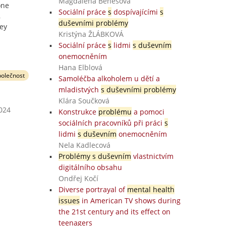
Magdaléna Benešová
one
Sociální práce
s
dospívajícími
s
,
duševními problémy
ey
Kristýna ŽLÁBKOVÁ
Sociální práce
s
lidmi
s duševním
onemocněním
Hana Elblová
polečnost
Samoléčba alkoholem u dětí a
mladistvých
s duševními problémy
Klára Součková
2024
Konstrukce
problému
a pomoci
sociálních pracovníků při práci
s
lidmi
s duševním
onemocněním
Nela Kadlecová
Problémy s duševním
vlastnictvím
digitálního obsahu
Ondřej Kočí
Diverse portrayal of
mental health
issues
in American TV shows during
the 21st century and its effect on
teenagers