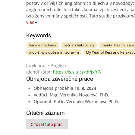
postav v dřívějších anglofonních dílech a v novodobý
anglofonních dílech, a také zkoumá jejich zešílení a ja
tyto ženy vnímány společností. Tato studie prozkoum
viac
Keywords
female madness
patriarchal society
mental health issue
problémy s duševním zdravím
My Year of Rest and Relaxati
Jazyk práce: English
Identifikátor:
https://is.slu.cz/th/jxfr7/
Obhajoba závěrečné práce
Obhajoba proběhla
19. 8. 2024
Vedúci: Mgr. Veronika Nogolová, PhD.
Oponent: PhDr. Veronika Woznicová, Ph.D.
Citační záznam
Citovat tuto práci