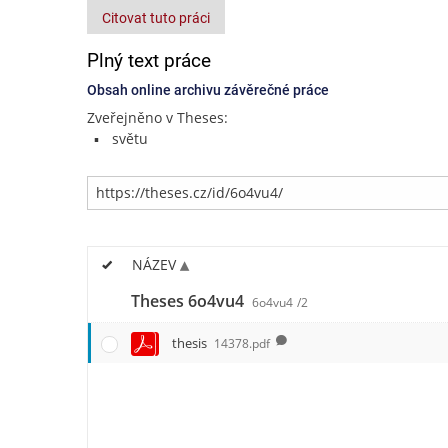
Citovat tuto práci
Plný text práce
Obsah online archivu závěrečné práce
Zveřejněno v Theses:
světu
NÁZEV
Theses 6o4vu4
6o4vu4
/2
thesis
14378.pdf