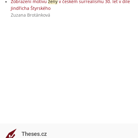
Zobrazení motivu
ženy
v českém surrealismu 30. let v díle
Jindřicha Štyrského
Zuzana Brotánková
Theses.cz