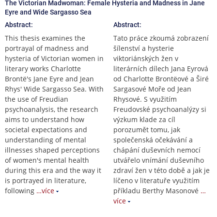
The Victorian Madwoman: Female Hysteria and Madness in Jane
Eyre and Wide Sargasso Sea
Abstract:
Abstract:
This thesis examines the
Tato práce zkoumá zobrazení
portrayal of madness and
šílenství a hysterie
hysteria of Victorian women in
viktoriánských žen v
literary works Charlotte
literárních dílech Jana Eyrová
Brontë's Jane Eyre and Jean
od Charlotte Brontëové a Širé
Rhys' Wide Sargasso Sea. With
Sargasové Moře od Jean
the use of Freudian
Rhysové. S využitím
psychoanalysis, the research
Freudovské psychoanalýzy si
aims to understand how
výzkum klade za cíl
societal expectations and
porozumět tomu, jak
understanding of mental
společenská očekávání a
illnesses shaped perceptions
chápání duševních nemocí
of women's mental health
utvářelo vnímání duševního
during this era and the way it
zdraví žen v této době a jak je
is portrayed in literature,
líčeno v literatuře využitím
following
…více
příkladu Berthy Masonové
…
více