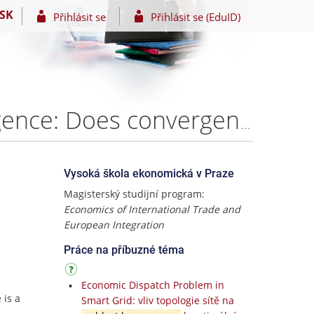
SK
Přihlásit se
Přihlásit se (EduID)
Relation between Globalisation and the Real Convergence: Does convergence of globalisation influence convergence of real GDP per capita? – Soňa Rybanová
Vysoká škola ekonomická v Praze
Magisterský studijní program:
Economics of International Trade and
European Integration
Práce na příbuzné téma
Economic Dispatch Problem in
 is a
Smart Grid: vliv topologie sítě na