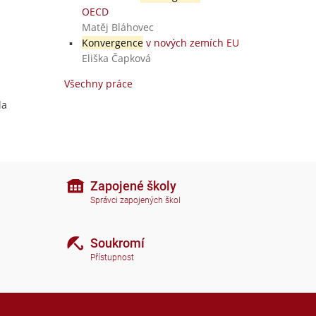
OECD
Matěj Bláhovec
Konvergence
v nových zemích EU
Eliška Čapková
Všechny práce
la
Zapojené školy
Správci zapojených škol
Soukromí
Přístupnost