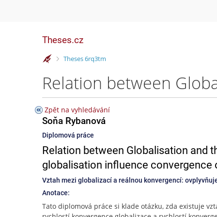
Theses.cz
>
Theses 6rq3tm
Zpět na vyhledávání
Soňa Rybanová
Diplomová práce
Relation between Globalisation and 
globalisation influence convergence 
Vztah mezi globalizací a reálnou konvergencí: ovplyvňu
Anotace:
Tato diplomová práce si klade otázku, zda existuje vz
rychlostí konvergence globalizace a rychlostí konver