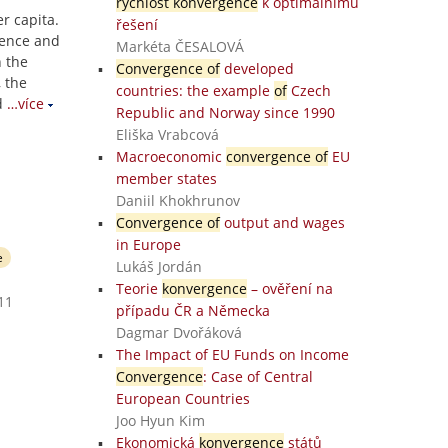
rychlost konvergence
k optimálnímu
r capita.
řešení
rgence and
Markéta ČESALOVÁ
h the
Convergence of
developed
, the
countries: the example
of
Czech
d
…více
Republic and Norway since 1990
Eliška Vrabcová
Macroeconomic
convergence of
EU
member states
Daniil Khokhrunov
Convergence of
output and wages
in Europe
e
Lukáš Jordán
Teorie
konvergence
– ověření na
11
případu ČR a Německa
Dagmar Dvořáková
The Impact of EU Funds on Income
Convergence
: Case of Central
European Countries
Joo Hyun Kim
Ekonomická
konvergence
států