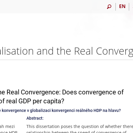
EN
the Real Convergence: Does convergence of
of real GDP per capita?
je konvergence v globalizaci konvergenci reálného HDP na hlavu?
Abstract:
tah mezi
This dissertation poses the question of whether there
gence HDP
relationship between the speed of convergence of