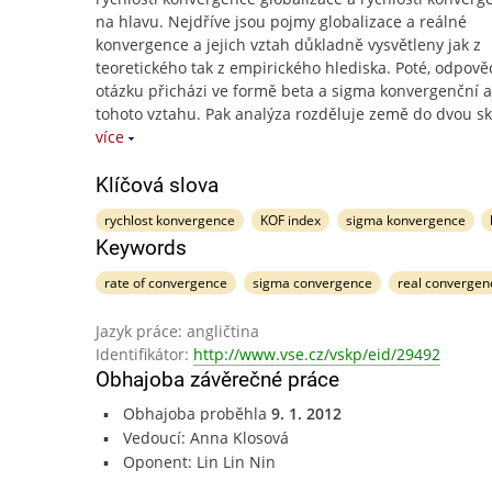
na hlavu. Nejdříve jsou pojmy globalizace a reálné
konvergence a jejich vztah důkladně vysvětleny jak z
teoretického tak z empirického hlediska. Poté, odpově
otázku přicházi ve formě beta a sigma konvergenční 
tohoto vztahu. Pak analýza rozděluje země do dvou s
více
Klíčová slova
rychlost konvergence
KOF index
sigma konvergence
Keywords
rate of convergence
sigma convergence
real convergen
Jazyk práce: angličtina
Identifikátor:
http://www.vse.cz/vskp/eid/29492
Obhajoba závěrečné práce
Obhajoba proběhla
9. 1. 2012
Vedoucí: Anna Klosová
Oponent: Lin Lin Nin