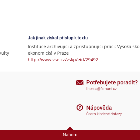
Jak jinak získat přístup k textu
Instituce archivující a zpřístupňující práci: Vysoká ško
ulty
ekonomická v Praze
http://www.vse.cz/vskp/eid/29492
Potřebujete poradit?
theses@fi.muni.cz
Nápověda
Často kladené dotazy
Nahoru