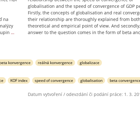
globalisation and the speed of convergence of GDP pe
Firstly, the concepts of globalisation and real conve
ď na
their relationship are thoroughly explained from bot
analýzy
theoretical and empirical point of view. And secondly
kupin
…
answer to the question comes in the form of beta an
beta konvergence
reálná konvergence
globalizace
ce
KOF index
speed of convergence
globalisation
beta convergenc
Datum vytvoření / odevzdání či podání práce: 1. 3. 20