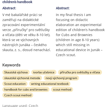
children’s handbook
Abstract:
Abstract:
V mé bakalářské práci se
In my final thesis I am
zaměřuji na didaktické
focusing on didactic
zpracování experimentální
elaboration an experimental
verze „příručky“ pro světlušky
edition of children’s handbook
a vlčata (děti ve věku 8-10 let),
for Cubs and Brownies
která se ve výchovných
(children in age 8-10 years)
nástrojích Junáka – českého
which still missing in
skauta, z. s., dosud nenachází.
educational device in Junák –
Czech scout.
Keywords
Skautská výchova
tvorba učebnice
příručka pro světlušky a vlčata
skautská výchovná metoda
nový výchovný program
Scout education
writing educational textbook
handbook for cubs and brownies
scout method
Czech scout method
Language used: Czech