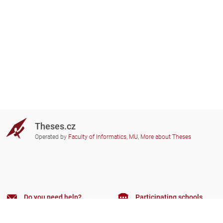
Theses.cz
Operated by
Faculty of Informatics, MU
,
More about Theses
Do you need help?
Participating schools
theses@fi.muni.cz
Administrators of educational
institutions involved