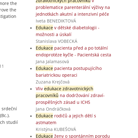
zdravotnických pracovníků
v
more the
problematice parenterální výživy na
rove the
jednotkách akutní a intenzivní péče
stigation
Iveta BENEDIKTOVÁ
Edukace
v dětské diabetologii -
možnosti a úskalí
Stanislava VOBECKÁ
Edukace
pacienta před a po totální
endoprotéze kyčle - Pacientská cesta
Jana Jalamasová
11
Edukace
pacienta postupujícího
bariatrickou operaci
Zuzana Krejčová
Vliv
edukace zdravotnických
pracovníků
na dodržování zdraví-
prospěšných zásad u ICHS
 srdeční
Jana Ondráčková
Bc.).
Edukace
rodičů a jejich dětí s
ch studií
astmatem
Kristýna KUBEŠOVÁ
Edukace
ženy o spontánním porodu