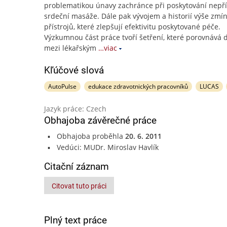
problematikou únavy zachránce při poskytování nepř
srdeční masáže. Dále pak vývojem a historií výše zmí
přístrojů, které zlepšují efektivitu poskytované péče.
Výzkumnou část práce tvoří šetření, které porovnává 
mezi lékařským
…viac
Kľúčové slová
AutoPulse
edukace zdravotnických pracovníků
LUCAS
Jazyk práce: Czech
Obhajoba závěrečné práce
Obhajoba proběhla
20. 6. 2011
Vedúci: MUDr. Miroslav Havlík
Citační záznam
Citovat tuto práci
Plný text práce