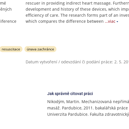
ímé
rescuer in providing indirect heart massage. Further
něných
development and history of these devices, which imp
efficiency of care. The research forms part of an inve
diference
which compares the difference between
…viac
resuscitace
únava zachránce
Datum vytvoření / odevzdání či podání práce: 2. 5. 20
Jak správně citovat práci
Nikodým, Martin. Mechanizovaná nepřímá
masáž. Pardubice, 2011. bakalářská práce (
Univerzita Pardubice. Fakulta zdravotnický