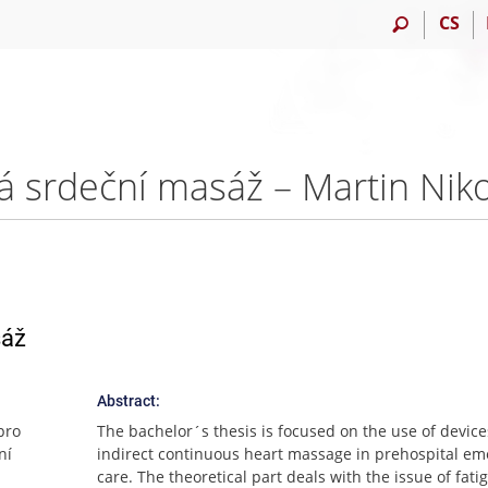
CS
 srdeční masáž – Martin Ni
sáž
Abstract:
pro
The bachelor´s thesis is focused on the use of device
ní
indirect continuous heart massage in prehospital e
care. The theoretical part deals with the issue of fati