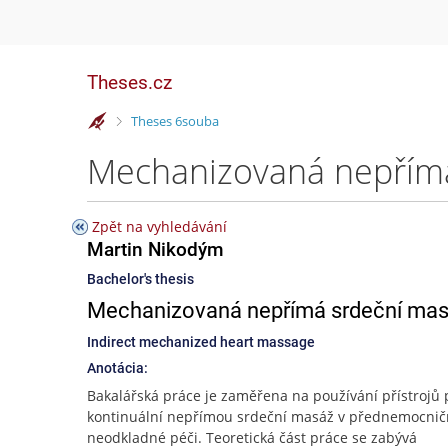
Theses.cz
>
Theses 6souba
Mechanizovaná nepřímá
Zpět na vyhledávání
Martin Nikodým
Bachelor's thesis
Mechanizovaná nepřímá srdeční ma
Indirect mechanized heart massage
Anotácia:
Bakalářská práce je zaměřena na používání přístrojů 
kontinuální nepřímou srdeční masáž v přednemocnič
neodkladné péči. Teoretická část práce se zabývá