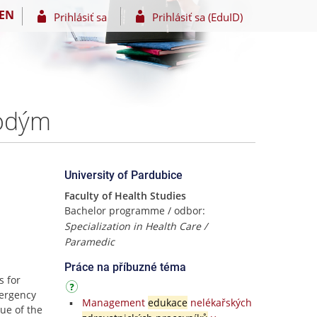
EN
Prihlásiť sa
Prihlásiť sa (EduID)
kodým
University of Pardubice
Faculty of Health Studies
Bachelor programme / odbor:
Specialization in Health Care /
Paramedic
Práce na příbuzné téma
s for
mergency
Management
edukace
nelékařských
gue of the