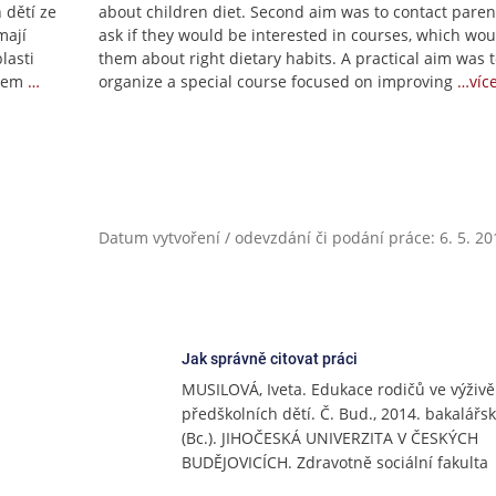
 dětí ze
about children diet. Second aim was to contact paren
mají
ask if they would be interested in courses, which wou
lasti
them about right dietary habits. A practical aim was 
ílem
…
organize a special course focused on improving
…víc
Datum vytvoření / odevzdání či podání práce: 6. 5. 20
Jak správně citovat práci
MUSILOVÁ, Iveta. Edukace rodičů ve výživě
předškolních dětí. Č. Bud., 2014. bakalářs
(Bc.). JIHOČESKÁ UNIVERZITA V ČESKÝCH
BUDĚJOVICÍCH. Zdravotně sociální fakulta