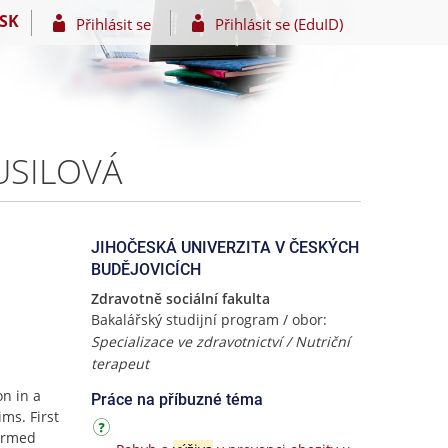
SK
Přihlásit se
Přihlásit se (EduID)
MUSILOVÁ
JIHOČESKÁ UNIVERZITA V ČESKÝCH
BUDĚJOVICÍCH
Zdravotně sociální fakulta
Bakalářský studijní program / obor:
Specializace ve zdravotnictví / Nutriční
terapeut
on in a
Práce na příbuzné téma
ims. First
formed