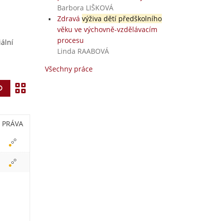
Barbora LIŠKOVÁ
Zdravá
výživa dětí předškolního
věku ve výchovně-vzdělávacím
procesu
ální
Linda RAABOVÁ
Všechny práce
Z
Vyhledat
o
b
PRÁVA
r
a
z
i