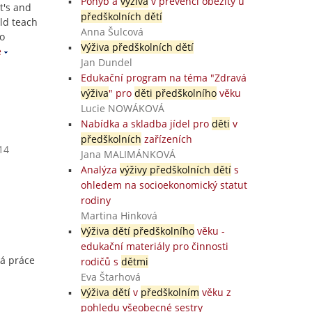
Pohyb a
výživa
v prevenci obezity u
t's and
předškolních dětí
ld teach
Anna Šulcová
to
Výživa předškolních dětí
e
Jan Dundel
Edukační program na téma "Zdravá
výživa
" pro
děti předškolního
věku
Lucie NOWÁKOVÁ
Nabídka a skladba jídel pro
děti
v
předškolních
zařízeních
14
Jana MALIMÁNKOVÁ
Analýza
výživy předškolních dětí
s
ohledem na socioekonomický statut
rodiny
Martina Hinková
Výživa dětí předškolního
věku -
edukační materiály pro činnosti
ká práce
rodičů s
dětmi
Eva Štarhová
Výživa dětí
v
předškolním
věku z
pohledu všeobecné sestry