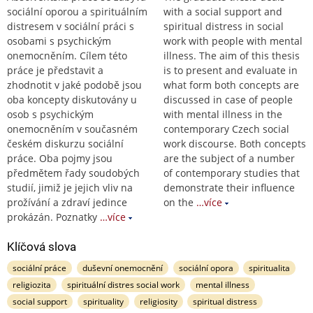
sociální oporou a spirituálním
with a social support and
distresem v sociální práci s
spiritual distress in social
osobami s psychickým
work with people with mental
onemocněním. Cílem této
illness. The aim of this thesis
práce je představit a
is to present and evaluate in
zhodnotit v jaké podobě jsou
what form both concepts are
oba koncepty diskutovány u
discussed in case of people
osob s psychickým
with mental illness in the
onemocněním v současném
contemporary Czech social
českém diskurzu sociální
work discourse. Both concepts
práce. Oba pojmy jsou
are the subject of a number
předmětem řady soudobých
of contemporary studies that
studií, jimiž je jejich vliv na
demonstrate their influence
prožívání a zdraví jedince
on the
…více
prokázán. Poznatky
…více
Klíčová slova
sociální práce
duševní onemocnění
sociální opora
spiritualita
religiozita
spirituální distres social work
mental illness
social support
spirituality
religiosity
spiritual distress