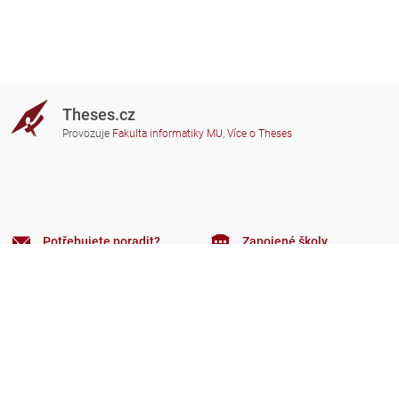
Theses.cz
Provozuje
Fakulta informatiky MU
,
Více o Theses
Potřebujete poradit?
Zapojené školy
theses@fi.muni.cz
Správci zapojených škol
Nápověda
Soukromí
Často kladené dotazy
Přístupnost
Zobrazit klasickou verzi