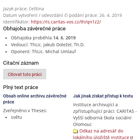
Jazyk práce: čeština
Datum vytvoření / odevzdání či podání práce: 26. 4. 2019
Identifikátor:
https://is.caritas-vos.cz/th/qn1z2/
Obhajoba závěrečné práce
Obhajoba proběhla
14. 6. 2019
Vedoucí: ThLic. Jakub Doležel, Th.D.
Oponent: ThLic. Michal Umlauf
Citační záznam
Citovat tuto práci
Plný text práce
Obsah online archivu závěrečné
Jak jinak získat přístup k textu
práce
Instituce archivující a
Zveřejněno v Theses:
zpřístupňující práci: CARITAS -
světu
Vyšší odborná škola sociální
Olomouc
Odkaz na adresář do
lokálního úložiště instituce