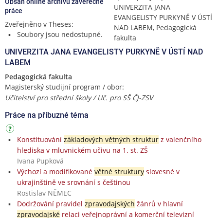
Obsah online archivu závěrečné
UNIVERZITA JANA
práce
EVANGELISTY PURKYNĚ V ÚSTÍ
Zveřejněno v Theses:
NAD LABEM, Pedagogická
Soubory jsou nedostupné.
fakulta
UNIVERZITA JANA EVANGELISTY PURKYNĚ V ÚSTÍ NAD
LABEM
Pedagogická fakulta
Magisterský studijní program / obor:
Učitelství pro střední školy / Uč. pro SŠ ČJ-ZSV
Práce na příbuzné téma
Konstituování
základových větných struktur
z valenčního
hlediska v mluvnickém učivu na 1. st. ZŠ
Ivana Pupková
Výchozí a modifikované
větné struktury
slovesné v
ukrajinštině ve srovnání s češtinou
Rostislav NĚMEC
Dodržování pravidel
zpravodajských
žánrů v hlavní
zpravodajské
relaci veřejnoprávní a komerční televizní