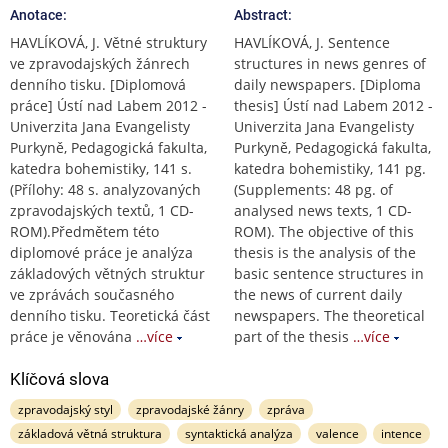
Anotace:
Abstract:
HAVLÍKOVÁ, J. Větné struktury
HAVLÍKOVÁ, J. Sentence
ve zpravodajských žánrech
structures in news genres of
denního tisku. [Diplomová
daily newspapers. [Diploma
práce] Ústí nad Labem 2012 -
thesis] Ústí nad Labem 2012 -
Univerzita Jana Evangelisty
Univerzita Jana Evangelisty
Purkyně, Pedagogická fakulta,
Purkyně, Pedagogická fakulta,
katedra bohemistiky, 141 s.
katedra bohemistiky, 141 pg.
(Přílohy: 48 s. analyzovaných
(Supplements: 48 pg. of
zpravodajských textů, 1 CD-
analysed news texts, 1 CD-
ROM).Předmětem této
ROM). The objective of this
diplomové práce je analýza
thesis is the analysis of the
základových větných struktur
basic sentence structures in
ve zprávách současného
the news of current daily
denního tisku. Teoretická část
newspapers. The theoretical
práce je věnována
…více
part of the thesis
…více
Klíčová slova
zpravodajský styl
zpravodajské žánry
zpráva
základová větná struktura
syntaktická analýza
valence
intence