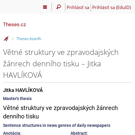
Prihlásiť sa
Prihlásiť sa (EduID)
Theses.cz
>
Theses 6zanlh
Větné struktury ve zpravodajských
žánrech denního tisku – Jitka
HAVLÍKOVÁ
Jitka HAVLÍKOVÁ
Master's thesis
Větné struktury ve zpravodajských žánrech
denního tisku
Sentence structures in news genres of daily newspapers
Anotácia:
Abstract: