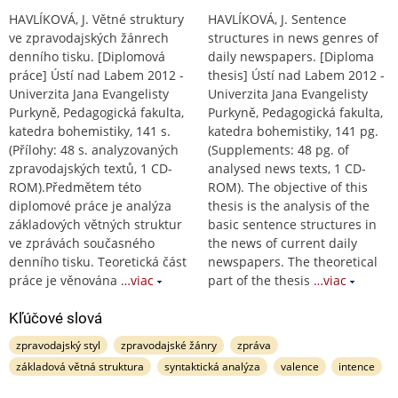
HAVLÍKOVÁ, J. Větné struktury
HAVLÍKOVÁ, J. Sentence
ve zpravodajských žánrech
structures in news genres of
denního tisku. [Diplomová
daily newspapers. [Diploma
práce] Ústí nad Labem 2012 -
thesis] Ústí nad Labem 2012 -
Univerzita Jana Evangelisty
Univerzita Jana Evangelisty
Purkyně, Pedagogická fakulta,
Purkyně, Pedagogická fakulta,
katedra bohemistiky, 141 s.
katedra bohemistiky, 141 pg.
(Přílohy: 48 s. analyzovaných
(Supplements: 48 pg. of
zpravodajských textů, 1 CD-
analysed news texts, 1 CD-
ROM).Předmětem této
ROM). The objective of this
diplomové práce je analýza
thesis is the analysis of the
základových větných struktur
basic sentence structures in
ve zprávách současného
the news of current daily
denního tisku. Teoretická část
newspapers. The theoretical
práce je věnována
…viac
part of the thesis
…viac
Kľúčové slová
zpravodajský styl
zpravodajské žánry
zpráva
základová větná struktura
syntaktická analýza
valence
intence