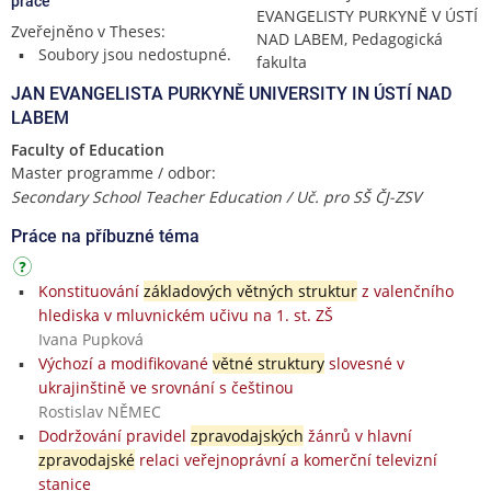
práce
EVANGELISTY PURKYNĚ V ÚSTÍ
Zveřejněno v Theses:
NAD LABEM, Pedagogická
Soubory jsou nedostupné.
fakulta
JAN EVANGELISTA PURKYNĚ UNIVERSITY IN ÚSTÍ NAD
LABEM
Faculty of Education
Master programme / odbor:
Secondary School Teacher Education / Uč. pro SŠ ČJ-ZSV
Práce na příbuzné téma
Konstituování
základových větných struktur
z valenčního
hlediska v mluvnickém učivu na 1. st. ZŠ
Ivana Pupková
Výchozí a modifikované
větné struktury
slovesné v
ukrajinštině ve srovnání s češtinou
Rostislav NĚMEC
Dodržování pravidel
zpravodajských
žánrů v hlavní
zpravodajské
relaci veřejnoprávní a komerční televizní
stanice