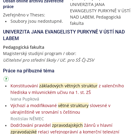
Obsah online archivu závěrečné
UNIVERZITA JANA
práce
EVANGELISTY PURKYNĚ V ÚSTÍ
Zveřejněno v Theses:
NAD LABEM, Pedagogická
Soubory jsou nedostupné.
fakulta
UNIVERZITA JANA EVANGELISTY PURKYNĚ V ÚSTÍ NAD
LABEM
Pedagogická fakulta
Magisterský studijní program / obor:
Učitelství pro střední školy / Uč. pro SŠ ČJ-ZSV
Práce na příbuzné téma
Konstituování
základových větných struktur
z valenčního
hlediska v mluvnickém učivu na 1. st. ZŠ
Ivana Pupková
Výchozí a modifikované
větné struktury
slovesné v
ukrajinštině ve srovnání s češtinou
Rostislav NĚMEC
Dodržování pravidel
zpravodajských
žánrů v hlavní
zpravodajské
relaci veřejnoprávní a komerční televizní