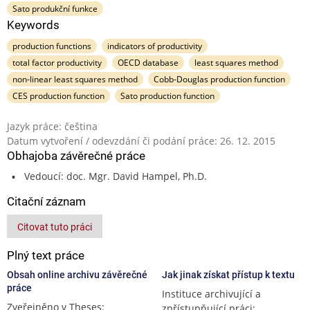
Sato produkční funkce
Keywords
production functions
indicators of productivity
total factor productivity
OECD database
least squares method
non-linear least squares method
Cobb-Douglas production function
CES production function
Sato production function
Jazyk práce: čeština
Datum vytvoření / odevzdání či podání práce: 26. 12. 2015
Obhajoba závěrečné práce
Vedoucí: doc. Mgr. David Hampel, Ph.D.
Citační záznam
Citovat tuto práci
Plný text práce
Obsah online archivu závěrečné
Jak jinak získat přístup k textu
práce
Instituce archivující a
Zveřejněno v Theses:
zpřístupňující práci: