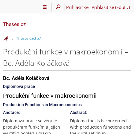
Přihlásit se
Přihlásit se (EduID)
Theses.cz
>
Theses 6zctb7
Produkční funkce v makroekonomii –
Bc. Adéla Koláčková
Bc. Adéla Koláčková
Diplomová práce
Produkční funkce v makroekonomii
Production Functions in Macroeconomics
Anotace:
Abstract:
Diplomová práce se věnuje
Diploma thesis is concerned
produkčním funkcím a jejich
with production functions and
využití z pohledu makro-
their utilization in