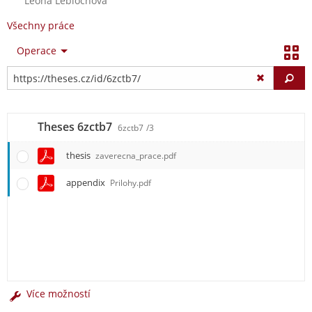
Leona Leblochová
Všechny práce
Operace
Vy
Theses 6zctb7
6zctb7
/3
thesis
zaverecna_prace.pdf
appendix
Prilohy.pdf
Více možností