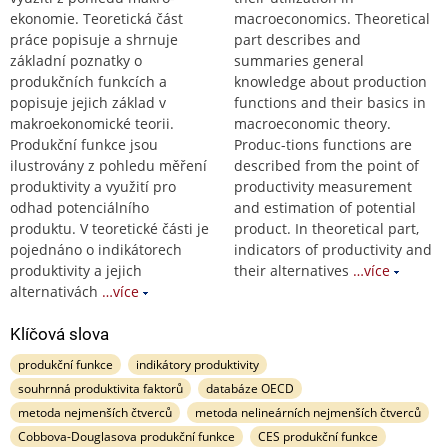
ekonomie. Teoretická část
macroeconomics. Theoretical
práce popisuje a shrnuje
part describes and
základní poznatky o
summaries general
produkčních funkcích a
knowledge about production
popisuje jejich základ v
functions and their basics in
makroekonomické teorii.
macroeconomic theory.
Produkční funkce jsou
Produc-tions functions are
ilustrovány z pohledu měření
described from the point of
produktivity a využití pro
productivity measurement
odhad potenciálního
and estimation of potential
produktu. V teoretické části je
product. In theoretical part,
pojednáno o indikátorech
indicators of productivity and
produktivity a jejich
their alternatives
…více
alternativách
…více
Klíčová slova
produkční funkce
indikátory produktivity
souhrnná produktivita faktorů
databáze OECD
metoda nejmenších čtverců
metoda nelineárních nejmenších čtverců
Cobbova-Douglasova produkční funkce
CES produkční funkce