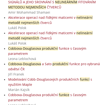
SIGNÁLŮ A JEHO SROVNÁNÍ S
NELINEÁRNÍM
FITOVÁNÍM
METODOU NEJMENŠÍCH
ČTVERCŮ
Amir Mohammad Shamaei
Akcelerace operací nad řídkými maticemi v
nelineární
metodě nejmenších
čtverců
Lukáš Polok
Akcelerace operací nad řídkými maticemi v
nelineární
metodě nejmenších
čtverců
Lukáš Polok
Cobbova-Douglasova produkční
funkce s časovým
parametrem
Leona Leblochová
Cobbova-Douglasova
a Sato
produkční
funkce pro vybraná
odvětví ČR
Jiří Franek
Modelování Cobb-Douglasových produkčních
funkcí
s
využitím Maple
Marián Kajsík
Cobbova-Douglasova produkční
funkce
s časovým
parametrem