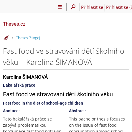
Přihlásit se
Přihlásit se 
Theses.cz
>
Theses 71vgcj
Fast food ve stravování dětí školního
věku – Karolína ŠIMANOVÁ
Karolína ŠIMANOVÁ
Bakalářská práce
Fast food ve stravování dětí školního věku
Fast food in the diet of school-age children
Anotace:
Abstract:
Tato bakalářská práce se
This bachelor thesis focuses
zabývá problematikou
on the issue of fast food
konzumace fast food potravin
consumption among school-