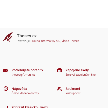
Theses.cz
Provozuje
Fakulta informatiky MU
,
Více o Theses
Potřebujete poradit?
Zapojené školy
theses@fi.muni.cz
Správci zapojených škol
Nápověda
Soukromí
Často kladené dotazy
Přístupnost
Zobrazit klasickou verzi