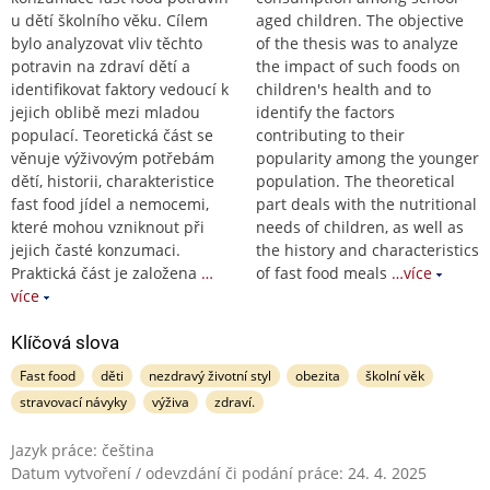
u dětí školního věku. Cílem
aged children. The objective
bylo analyzovat vliv těchto
of the thesis was to analyze
potravin na zdraví dětí a
the impact of such foods on
identifikovat faktory vedoucí k
children's health and to
jejich oblibě mezi mladou
identify the factors
populací. Teoretická část se
contributing to their
věnuje výživovým potřebám
popularity among the younger
dětí, historii, charakteristice
population. The theoretical
fast food jídel a nemocemi,
part deals with the nutritional
které mohou vzniknout při
needs of children, as well as
jejich časté konzumaci.
the history and characteristics
Praktická část je založena
…
of fast food meals
…více
více
Klíčová slova
Fast food
děti
nezdravý životní styl
obezita
školní věk
stravovací návyky
výživa
zdraví.
Jazyk práce: čeština
Datum vytvoření / odevzdání či podání práce: 24. 4. 2025