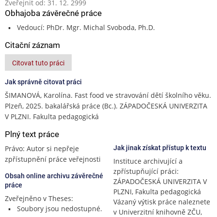
Zveřejnit od: 31. 12. 2999
Obhajoba závěrečné práce
Vedoucí: PhDr. Mgr. Michal Svoboda, Ph.D.
Citační záznam
Citovat tuto práci
Jak správně citovat práci
ŠIMANOVÁ, Karolína. Fast food ve stravování dětí školního věku.
Plzeň, 2025. bakalářská práce (Bc.). ZÁPADOČESKÁ UNIVERZITA
V PLZNI. Fakulta pedagogická
Plný text práce
Právo: Autor si nepřeje
Jak jinak získat přístup k textu
zpřístupnění práce veřejnosti
Instituce archivující a
zpřístupňující práci:
Obsah online archivu závěrečné
ZÁPADOČESKÁ UNIVERZITA V
práce
PLZNI, Fakulta pedagogická
Zveřejněno v Theses:
Vázaný výtisk práce naleznete
Soubory jsou nedostupné.
v Univerzitní knihovně ZČU,