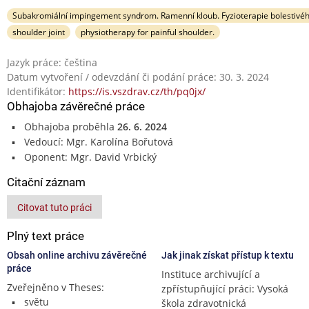
Subakromiální impingement syndrom. Ramenní kloub. Fyzioterapie bolesti
shoulder joint
physiotherapy for painful shoulder.
Jazyk práce: čeština
Datum vytvoření / odevzdání či podání práce: 30. 3. 2024
Identifikátor:
https://is.vszdrav.cz/th/pq0jx/
Obhajoba závěrečné práce
Obhajoba proběhla
26. 6. 2024
Vedoucí: Mgr. Karolína Bořutová
Oponent: Mgr. David Vrbický
Citační záznam
Citovat tuto práci
Plný text práce
Obsah online archivu závěrečné
Jak jinak získat přístup k textu
práce
Instituce archivující a
Zveřejněno v Theses:
zpřístupňující práci: Vysoká
světu
škola zdravotnická