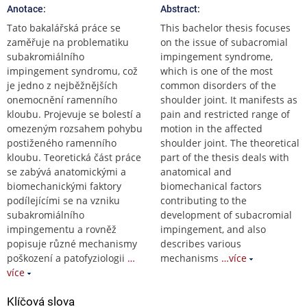
Anotace:
Abstract:
Tato bakalářská práce se
This bachelor thesis focuses
zaměřuje na problematiku
on the issue of subacromial
subakromiálního
impingement syndrome,
impingement syndromu, což
which is one of the most
je jedno z nejběžnějších
common disorders of the
onemocnění ramenního
shoulder joint. It manifests as
kloubu. Projevuje se bolestí a
pain and restricted range of
omezeným rozsahem pohybu
motion in the affected
postiženého ramenního
shoulder joint. The theoretical
kloubu. Teoretická část práce
part of the thesis deals with
se zabývá anatomickými a
anatomical and
biomechanickými faktory
biomechanical factors
podílejícími se na vzniku
contributing to the
subakromiálního
development of subacromial
impingementu a rovněž
impingement, and also
popisuje různé mechanismy
describes various
poškození a patofyziologii
…
mechanisms
…více
více
Klíčová slova