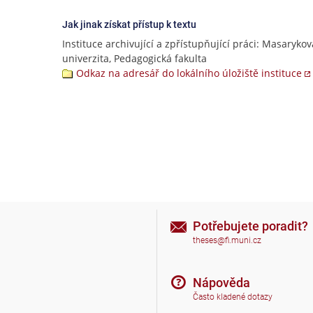
Jak jinak získat přístup k textu
Instituce archivující a zpřístupňující práci: Masarykov
univerzita, Pedagogická fakulta
Odkaz na adresář do lokálního úložiště instituce
Potřebujete poradit?
theses@fi.muni.cz
Nápověda
Často kladené dotazy