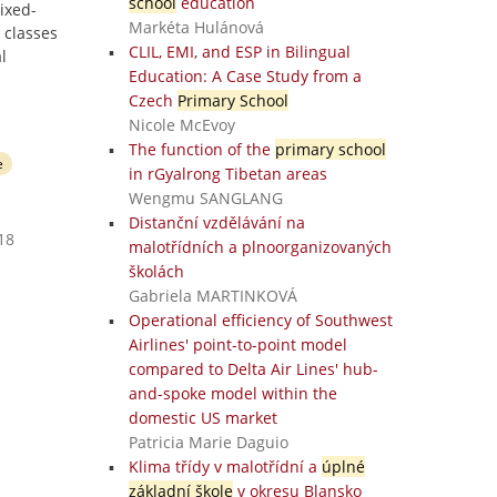
school
education
ixed-
Markéta Hulánová
 classes
CLIL, EMI, and ESP in Bilingual
l
Education: A Case Study from a
Czech
Primary School
Nicole McEvoy
The function of the
primary school
e
in rGyalrong Tibetan areas
Wengmu SANGLANG
Distanční vzdělávání na
18
malotřídních a plnoorganizovaných
školách
Gabriela MARTINKOVÁ
Operational efficiency of Southwest
Airlines' point-to-point model
compared to Delta Air Lines' hub-
and-spoke model within the
domestic US market
Patricia Marie Daguio
Klima třídy v malotřídní a
úplné
základní škole
v okresu Blansko