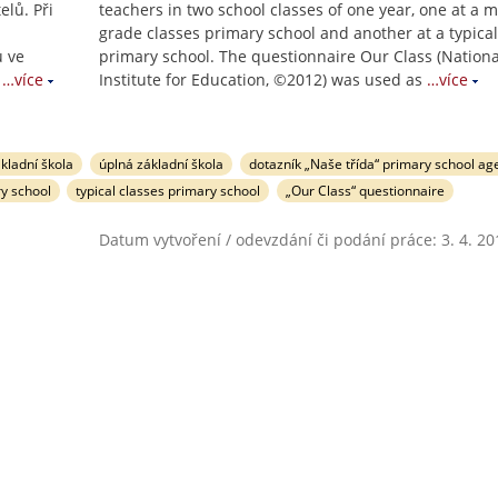
elů. Při
teachers in two school classes of one year, one at a m
grade classes primary school and another at a typical
ů ve
primary school. The questionnaire Our Class (Nationa
…více
Institute for Education, ©2012) was used as
…více
ákladní škola
úplná základní škola
dotazník „Naše třída“ primary school ag
y school
typical classes primary school
„Our Class“ questionnaire
Datum vytvoření / odevzdání či podání práce: 3. 4. 20