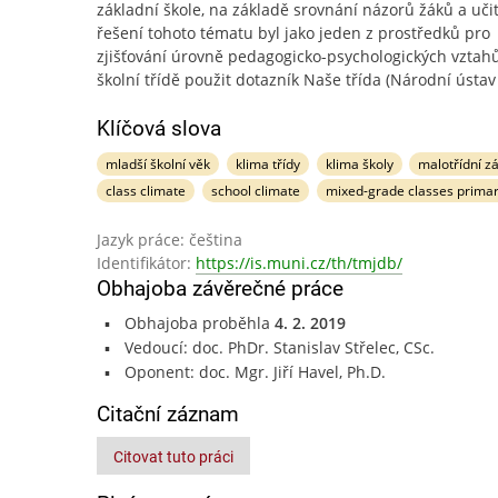
základní škole, na základě srovnání názorů žáků a učit
řešení tohoto tématu byl jako jeden z prostředků pro
zjišťování úrovně pedagogicko-psychologických vztah
školní třídě použit dotazník Naše třída (Národní ústav
Klíčová slova
mladší školní věk
klima třídy
klima školy
malotřídní z
class climate
school climate
mixed-grade classes primar
Jazyk práce: čeština
Identifikátor:
https://is.muni.cz/th/tmjdb/
Obhajoba závěrečné práce
Obhajoba proběhla
4. 2. 2019
Vedoucí: doc. PhDr. Stanislav Střelec, CSc.
Oponent: doc. Mgr. Jiří Havel, Ph.D.
Citační záznam
Citovat tuto práci