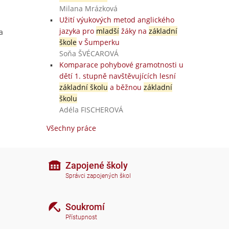
Milana Mrázková
Užití výukových metod anglického
jazyka pro
mladší
žáky na
základní
a
škole
v Šumperku
Soňa ŠVÉCAROVÁ
Komparace pohybové gramotnosti u
dětí 1. stupně navštěvujících lesní
základní školu
a běžnou
základní
školu
Adéla FISCHEROVÁ
Všechny práce
Zapojené školy
Správci zapojených škol
Soukromí
Přístupnost