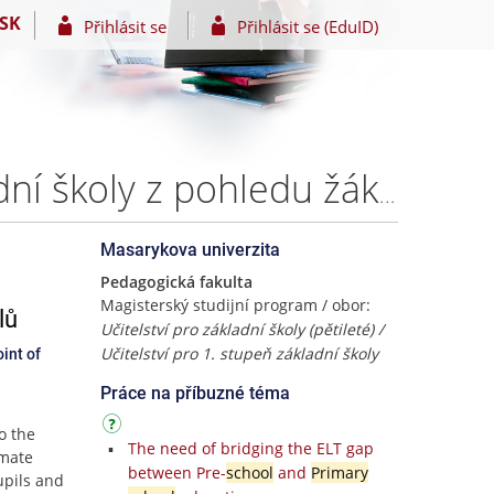
SK
Přihlásit se
Přihlásit se (EduID)
Klima ve třídě malotřídní základní školy a úplné základní školy z pohledu žáků a učitelů – Mgr. Hana Palečková
Masarykova univerzita
Pedagogická fakulta
Magisterský studijní program / obor:
lů
Učitelství pro základní školy (pětileté) /
Učitelství pro 1. stupeň základní školy
int of
Práce na příbuzné téma
o the
The need of bridging the ELT gap
imate
between Pre-
school
and
Primary
upils and