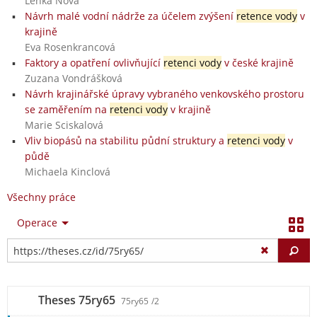
Lenka Nová
Návrh malé vodní nádrže za účelem zvýšení
retence vody
v
krajině
Eva Rosenkrancová
Faktory a opatření ovlivňující
retenci vody
v české krajině
Zuzana Vondrášková
Návrh krajinářské úpravy vybraného venkovského prostoru
se zaměřením na
retenci vody
v krajině
Marie Sciskalová
Vliv biopásů na stabilitu půdní struktury a
retenci vody
v
půdě
Michaela Kinclová
Všechny práce
Operace
Vy
Theses 75ry65
75ry65
/2