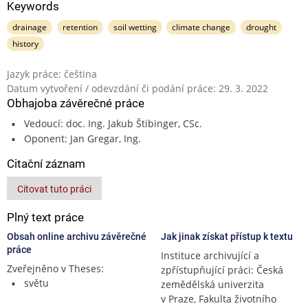
Keywords
drainage
retention
soil wetting
climate change
drought
history
Jazyk práce: čeština
Datum vytvoření / odevzdání či podání práce: 29. 3. 2022
Obhajoba závěrečné práce
Vedoucí: doc. Ing. Jakub Štibinger, CSc.
Oponent: Jan Gregar, Ing.
Citační záznam
Citovat tuto práci
Plný text práce
Obsah online archivu závěrečné
Jak jinak získat přístup k textu
práce
Instituce archivující a
Zveřejněno v Theses:
zpřístupňující práci: Česká
světu
zemědělská univerzita
v Praze, Fakulta životního