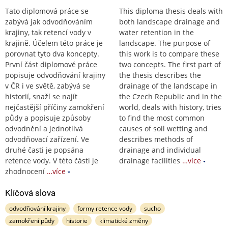
Tato diplomová práce se
This diploma thesis deals with
zabývá jak odvodňováním
both landscape drainage and
krajiny, tak retencí vody v
water retention in the
krajině. Účelem této práce je
landscape. The purpose of
porovnat tyto dva koncepty.
this work is to compare these
První část diplomové práce
two concepts. The first part of
popisuje odvodňování krajiny
the thesis describes the
v ČR i ve světě, zabývá se
drainage of the landscape in
historií, snaží se najít
the Czech Republic and in the
nejčastější příčiny zamokření
world, deals with history, tries
půdy a popisuje způsoby
to find the most common
odvodnění a jednotlivá
causes of soil wetting and
odvodňovací zařízení. Ve
describes methods of
druhé časti je popsána
drainage and individual
retence vody. V této části je
drainage facilities
…více
zhodnocení
…více
Klíčová slova
odvodňování krajiny
formy retence vody
sucho
zamokření půdy
historie
klimatické změny