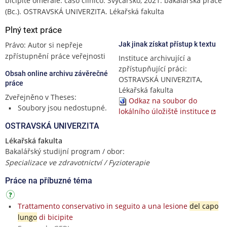
bicipite omerale: caso clinico. Švýcarsko, 2021. bakalářská práce
(Bc.). OSTRAVSKÁ UNIVERZITA. Lékařská fakulta
Plný text práce
Právo: Autor si nepřeje
Jak jinak získat přístup k textu
zpřístupnění práce veřejnosti
Instituce archivující a
zpřístupňující práci:
Obsah online archivu závěrečné
OSTRAVSKÁ UNIVERZITA,
práce
Lékařská fakulta
Zveřejněno v Theses:
Odkaz na soubor do
Soubory jsou nedostupné.
lokálního úložiště instituce
OSTRAVSKÁ UNIVERZITA
Lékařská fakulta
Bakalářský studijní program / obor:
Specializace ve zdravotnictví / Fyzioterapie
Práce na příbuzné téma
Trattamento conservativo in seguito a una lesione
del capo
lungo
di bicipite