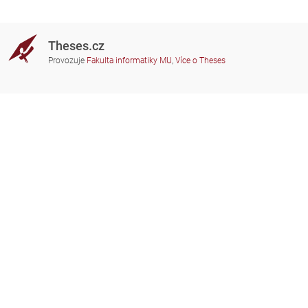
Theses.cz
Provozuje
Fakulta informatiky MU
,
Více o Theses
Potřebujete poradit?
Zapojené školy
theses@fi.muni.cz
Správci zapojených škol
Nápověda
Soukromí
Často kladené dotazy
Přístupnost
Zobrazit klasickou verzi