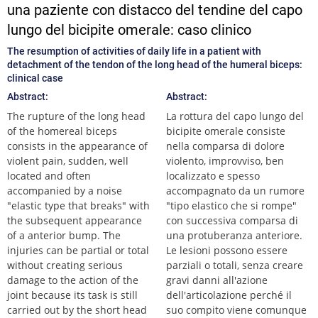
una paziente con distacco del tendine del capo
lungo del bicipite omerale: caso clinico
The resumption of activities of daily life in a patient with
detachment of the tendon of the long head of the humeral biceps:
clinical case
Abstract:
Abstract:
The rupture of the long head
La rottura del capo lungo del
of the homereal biceps
bicipite omerale consiste
consists in the appearance of
nella comparsa di dolore
violent pain, sudden, well
violento, improvviso, ben
located and often
localizzato e spesso
accompanied by a noise
accompagnato da un rumore
"elastic type that breaks" with
"tipo elastico che si rompe"
the subsequent appearance
con successiva comparsa di
of a anterior bump. The
una protuberanza anteriore.
injuries can be partial or total
Le lesioni possono essere
without creating serious
parziali o totali, senza creare
damage to the action of the
gravi danni all'azione
joint because its task is still
dell'articolazione perché il
carried out by the short head
suo compito viene comunque