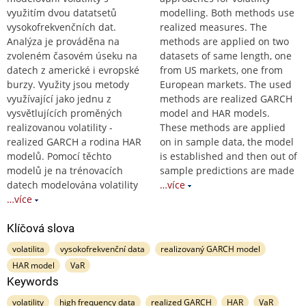
využitím dvou datatsetů
modelling. Both methods use
vysokofrekvenčních dat.
realized measures. The
Analýza je prováděna na
methods are applied on two
zvoleném časovém úseku na
datasets of same length, one
datech z americké i evropské
from US markets, one from
burzy. Využity jsou metody
European markets. The used
využívající jako jednu z
methods are realized GARCH
vysvětlujících proměných
model and HAR models.
realizovanou volatility -
These methods are applied
realized GARCH a rodina HAR
on in sample data, the model
modelů. Pomocí těchto
is established and then out of
modelů je na trénovacích
sample predictions are made
datech modelována volatility
…více
…více
Klíčová slova
volatilita
vysokofrekvenční data
realizovaný GARCH model
HAR model
VaR
Keywords
volatility
high frequency data
realized GARCH
HAR
VaR