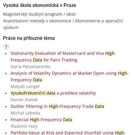
Vysoká škola ekonomická v Praze
Magisterský studijní program / obor:
Kvantitativní metody v ekonomice / Ekonometrie a operační
výzkum
Práce na příbuzné téma
Stationarity Evaluation of Mastercard and Visa
High
-
Frequency
Data
for Pairs Trading
Daria Ponomarenko
Analysis of Volatility Dynamics at Market Open using
High
-
Frequency
Data
Matyáš Langer
Vysokofrekvenční data
a predikce volatility
Daniel Stašek
Outlier Filtering in
High
-Frequency Trade
Data
Michal Lebeda
Financial
High
-Frequency
Data
Vladimír Holý
Portfolio Value at Risk and Expected Shortfall using
High
-