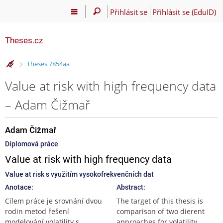
Přihlásit se
Přihlásit se (EduID)
Theses.cz
>
Theses 7854aa
Value at risk with high frequency data
– Adam Čižmař
Adam Čižmař
Diplomová práce
Value at risk with high frequency data
Value at risk s využitím vysokofrekvenčních dat
Anotace:
Abstract:
Cílem práce je srovnání dvou
The target of this thesis is
rodin metod řešení
comparison of two dierent
modelování volatility s
approaches for volatility