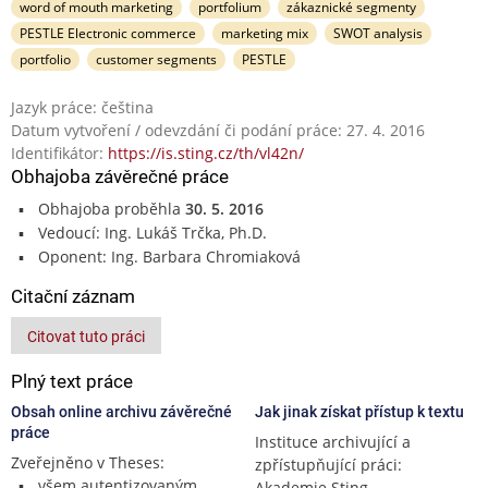
word of mouth marketing
portfolium
zákaznické segmenty
PESTLE Electronic commerce
marketing mix
SWOT analysis
portfolio
customer segments
PESTLE
Jazyk práce: čeština
Datum vytvoření / odevzdání či podání práce: 27. 4. 2016
Identifikátor:
https://is.sting.cz/th/vl42n/
Obhajoba závěrečné práce
Obhajoba proběhla
30. 5. 2016
Vedoucí: Ing. Lukáš Trčka, Ph.D.
Oponent: Ing. Barbara Chromiaková
Citační záznam
Citovat tuto práci
Plný text práce
Obsah online archivu závěrečné
Jak jinak získat přístup k textu
práce
Instituce archivující a
Zveřejněno v Theses:
zpřístupňující práci:
všem autentizovaným
Akademie Sting