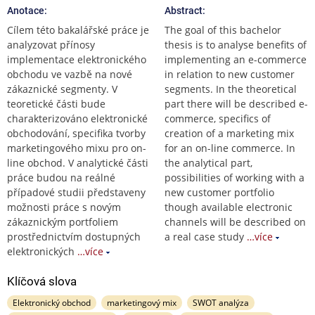
Anotace:
Abstract:
Cílem této bakalářské práce je
The goal of this bachelor
analyzovat přínosy
thesis is to analyse benefits of
implementace elektronického
implementing an e-commerce
obchodu ve vazbě na nové
in relation to new customer
zákaznické segmenty. V
segments. In the theoretical
teoretické části bude
part there will be described e-
charakterizováno elektronické
commerce, specifics of
obchodování, specifika tvorby
creation of a marketing mix
marketingového mixu pro on-
for an on-line commerce. In
line obchod. V analytické části
the analytical part,
práce budou na reálné
possibilities of working with a
případové studii představeny
new customer portfolio
možnosti práce s novým
though available electronic
zákaznickým portfoliem
channels will be described on
prostřednictvím dostupných
a real case study
…více
elektronických
…více
Klíčová slova
Elektronický obchod
marketingový mix
SWOT analýza