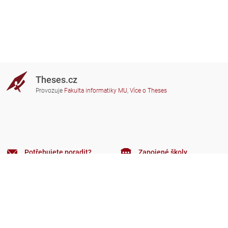
Theses.cz
Provozuje
Fakulta informatiky MU
,
Více o Theses
Potřebujete poradit?
Zapojené školy
theses@fi.muni.cz
Správci zapojených škol
Nápověda
Soukromí
Často kladené dotazy
Přístupnost