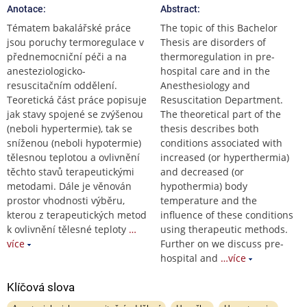
Anotace:
Abstract:
Tématem bakalářské práce
The topic of this Bachelor
jsou poruchy termoregulace v
Thesis are disorders of
přednemocniční péči a na
thermoregulation in pre-
anesteziologicko-
hospital care and in the
resuscitačním oddělení.
Anesthesiology and
Teoretická část práce popisuje
Resuscitation Department.
jak stavy spojené se zvýšenou
The theoretical part of the
(neboli hypertermie), tak se
thesis describes both
sníženou (neboli hypotermie)
conditions associated with
tělesnou teplotou a ovlivnění
increased (or hyperthermia)
těchto stavů terapeutickými
and decreased (or
metodami. Dále je věnován
hypothermia) body
prostor vhodnosti výběru,
temperature and the
kterou z terapeutických metod
influence of these conditions
k ovlivnění tělesné teploty
…
using therapeutic methods.
více
Further on we discuss pre-
hospital and
…více
Klíčová slova