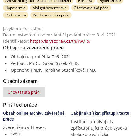
Anesteziologicko-resuscitační oddělení
Horečka
Hypertermie
Hypotermie
Maligní hypertermie
Ošetřovatelská péče
Podchlazení
Přednemocniční péče
Jazyk práce: čeština
Datum vytvoření / odevzdání či podání práce: 8. 4. 2021
Identifikátor:
https://is.vszdrav.cz/th/rw7io/
Obhajoba závěrečné práce
Obhajoba proběhla
7. 6. 2021
Vedoucí: PhDr. Dušan Sysel, Ph.D.
Oponent: PhDr. Karolína Stuchlíková, PhD.
Citační záznam
Citovat tuto práci
Plný text práce
Obsah online archivu závěrečné
Jak jinak získat přístup k textu
práce
Instituce archivující a
Zveřejněno v Theses:
zpřístupňující práci: Vysoká
světu
škola zdravotnická