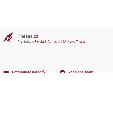
Theses.cz
Prevádzkuje
Fakulta informatiky MU
,
Více o Theses
Potrebujete poradiť?
Zapojené školy
theses@fi.muni.cz
Správcovia zapojených škôl
Nápoveda
Súkromie
Často kladené dotazy
Přístupnost
Zobrazit klasickou verzi