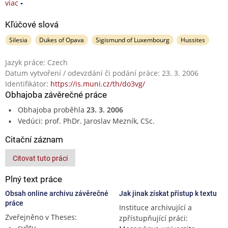
viac
Kľúčové slová
Silesia
Dukes of Opava
Sigismund of Luxembourg
Hussites
Jazyk práce: Czech
Datum vytvoření / odevzdání či podání práce: 23. 3. 2006
Identifikátor:
https://is.muni.cz/th/do3vg/
Obhajoba závěrečné práce
Obhajoba proběhla
23. 3. 2006
Vedúci: prof. PhDr. Jaroslav Mezník, CSc.
Citační záznam
Citovat tuto práci
Plný text práce
Obsah online archivu závěrečné
Jak jinak získat přístup k textu
práce
Instituce archivující a
Zveřejněno v Theses:
zpřístupňující práci:
světu