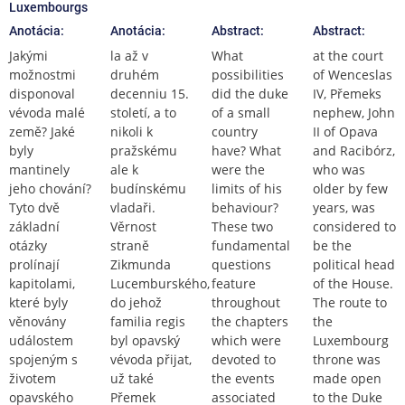
Luxembourgs
Anotácia:
Anotácia:
Abstract:
Abstract:
Jakými
la až v
What
at the court
možnostmi
druhém
possibilities
of Wenceslas
disponoval
decenniu 15.
did the duke
IV, Přemeks
vévoda malé
století, a to
of a small
nephew, John
země? Jaké
nikoli k
country
II of Opava
byly
pražskému
have? What
and Racibórz,
mantinely
ale k
were the
who was
jeho chování?
budínskému
limits of his
older by few
Tyto dvě
vladaři.
behaviour?
years, was
základní
Věrnost
These two
considered to
otázky
straně
fundamental
be the
prolínají
Zikmunda
questions
political head
kapitolami,
Lucemburského,
feature
of the House.
které byly
do jehož
throughout
The route to
věnovány
familia regis
the chapters
the
událostem
byl opavský
which were
Luxembourg
spojeným s
vévoda přijat,
devoted to
throne was
životem
už také
the events
made open
opavského
Přemek
associated
to the Duke