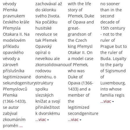
vévody
zachovával až
with the life
no sooner
Přemka
do sklonku
story of
than in the
pravnukem
svého života.
Přemek, Duke
second
českého krále
Na počátku
of Opava and
decade of
Přemysla
husitské
great-
15th century
Otakara II. Na
revoluce se
grandson of
- not to the
modelovém
tak Přemek
the Czech
ruler of
příkladu
Opavský
king Přemysl
Prague but to
opavského
opíral o
Otakar II. On
the ruler of
vévody a
nevelkou ale
a model case
Buda. Loyalty
zároveň
zkonsolidovanou
of Přemek,
to the party
příslušníka
rodovou
who was
of Sigismund
legitimizované
doménu, o
Duke of
of
sekundogenitury
struktury
Opava (1366-
Luxembourg,
Přemyslovců
spolku
1433) and a
into whose
Přemka
slezských
member of
familia regis
(1366-1433),
knížat a svojí
the
…viac
se autor
přináležitost
legitimized
zabýval
k dvorskému
secondgeniture
zkoumáním
…viac
…viac
proměn
…