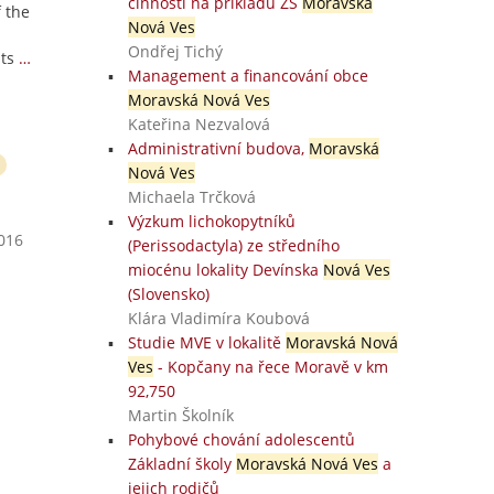
činností na příkladu ZŠ
Moravská
f the
Nová Ves
Ondřej Tichý
its
…
Management a financování obce
Moravská Nová Ves
Kateřina Nezvalová
Administrativní budova,
Moravská
Nová Ves
Michaela Trčková
Výzkum lichokopytníků
2016
(Perissodactyla) ze středního
miocénu lokality Devínska
Nová Ves
(Slovensko)
Klára Vladimíra Koubová
Studie MVE v lokalitě
Moravská Nová
Ves
- Kopčany na řece Moravě v km
92,750
Martin Školník
Pohybové chování adolescentů
Základní školy
Moravská Nová Ves
a
jejich rodičů