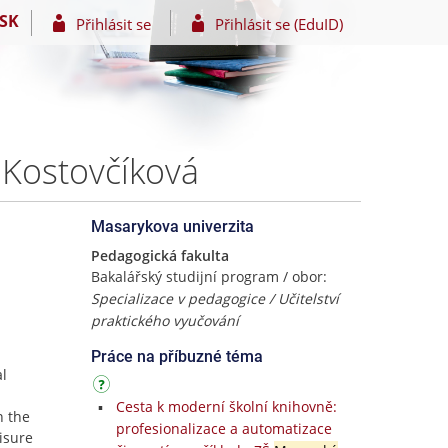
SK
Přihlásit se
Přihlásit se (EduID)
a Kostovčíková
Masarykova univerzita
Pedagogická fakulta
Bakalářský studijní program / obor:
Specializace v pedagogice / Učitelství
praktického vyučování
Práce na příbuzné téma
al
Cesta k moderní školní knihovně:
n the
profesionalizace a automatizace
isure