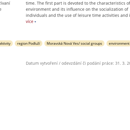
žívaní
time. The first part is devoted to the characteristics o
e
environment and its influence on the socialization of
individuals and the use of leisure time activities and 
více
ktivity
region Podluží
Moravská Nová Ves/ social groups
environment
Datum vytvoření / odevzdání či podání práce: 31. 3. 