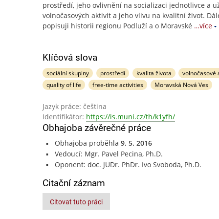
prostředí, jeho ovlivnění na socializaci jednotlivce a u
volnočasových aktivit a jeho vlivu na kvalitní život. Dál
popisuji historii regionu Podluží a o Moravské
…více
Klíčová slova
sociální skupiny
prostředí
kvalita života
volnočasové a
quality of life
free-time activities
Moravská Nová Ves
Jazyk práce: čeština
Identifikátor:
https://is.muni.cz/th/k1yfh/
Obhajoba závěrečné práce
Obhajoba proběhla
9. 5. 2016
Vedoucí: Mgr. Pavel Pecina, Ph.D.
Oponent: doc. JUDr. PhDr. Ivo Svoboda, Ph.D.
Citační záznam
Citovat tuto práci