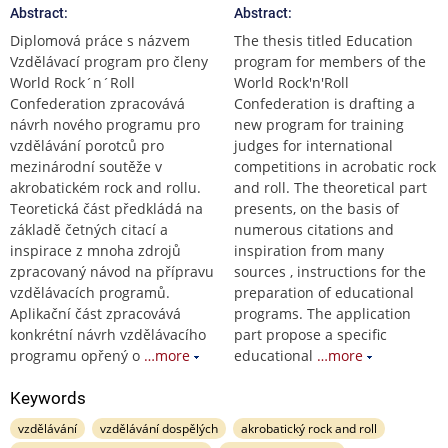
Abstract:
Abstract:
Diplomová práce s názvem
The thesis titled Education
Vzdělávací program pro členy
program for members of the
World Rock´n´Roll
World Rock'n'Roll
Confederation zpracovává
Confederation is drafting a
návrh nového programu pro
new program for training
vzdělávání porotců pro
judges for international
mezinárodní soutěže v
competitions in acrobatic rock
akrobatickém rock and rollu.
and roll. The theoretical part
Teoretická část předkládá na
presents, on the basis of
základě četných citací a
numerous citations and
inspirace z mnoha zdrojů
inspiration from many
zpracovaný návod na přípravu
sources , instructions for the
vzdělávacích programů.
preparation of educational
Aplikační část zpracovává
programs. The application
konkrétní návrh vzdělávacího
part propose a specific
programu opřený o
…more
educational
…more
Keywords
vzdělávání
vzdělávání dospělých
akrobatický rock and roll