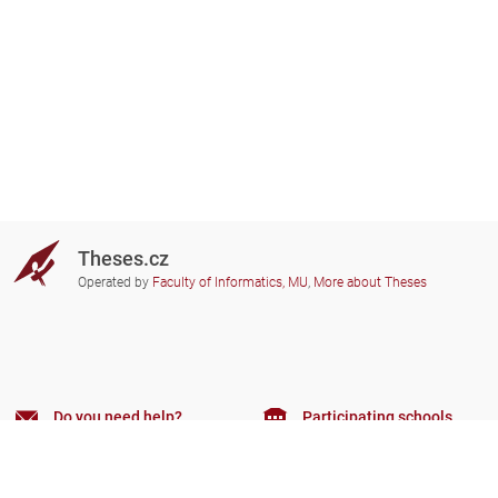
Theses.cz
Operated by
Faculty of Informatics, MU
,
More about Theses
Do you need help?
Participating schools
theses@fi.muni.cz
Administrators of educational
institutions involved