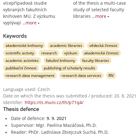
vícepřípadová studie
of the thesis a multi-case
vybraných fakultních
study of selected faculty
knihoven MU. Z výzkumu
libraries
…more
vyplývají
…more
Keywords
akademické knihovny
academic libraries
vědecká činnost
scientific activity
research
výzkum
akademická činnost
academic activities
fakultní knihovny
faculty libraries
publikační činnost
publishing of scholarly results
research data management
research data services
RIV
Language used: Czech
Date on which the thesis was submitted / produced: 20. 8. 2021
Identifier:
https://is.muni.cz/th/p71q4/
Thesis defence
Date of defence:
9. 9. 2021
Supervisor: Mgr. Pavlína Mazáčová, Ph.D.
Reader: PhDr. Ladislava Zbiejczuk Suchá, Ph.D.