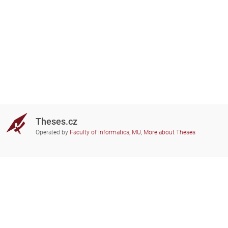
Theses.cz
Operated by
Faculty of Informatics, MU
,
More about Theses
Do you need help?
Participating schools
theses@fi.muni.cz
Administrators of educational
institutions involved