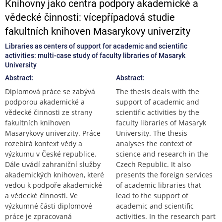
Knihovny jako centra podpory akademické a
vědecké činnosti: vícepřípadová studie
fakultních knihoven Masarykovy univerzity
Libraries as centers of support for academic and scientific
activities: multi-case study of faculty libraries of Masaryk
University
Abstract:
Abstract:
Diplomová práce se zabývá
The thesis deals with the
podporou akademické a
support of academic and
vědecké činnosti ze strany
scientific activities by the
fakultních knihoven
faculty libraries of Masaryk
Masarykovy univerzity. Práce
University. The thesis
rozebírá kontext vědy a
analyses the context of
výzkumu v České republice.
science and research in the
Dále uvádí zahraniční služby
Czech Republic. It also
akademických knihoven, které
presents the foreign services
vedou k podpoře akademické
of academic libraries that
a vědecké činnosti. Ve
lead to the support of
výzkumné části diplomové
academic and scientific
práce je zpracovaná
activities. In the research part