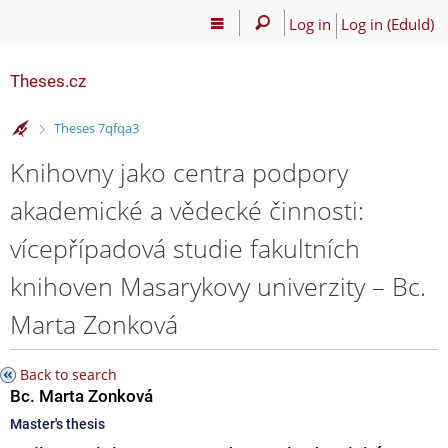
Log in
Log in (EduId)
Theses.cz
>
Theses 7qfqa3
Knihovny jako centra podpory
akademické a vědecké činnosti:
vícepřípadová studie fakultních
knihoven Masarykovy univerzity – Bc.
Marta Zonková
Back to search
Bc. Marta Zonková
Master's thesis