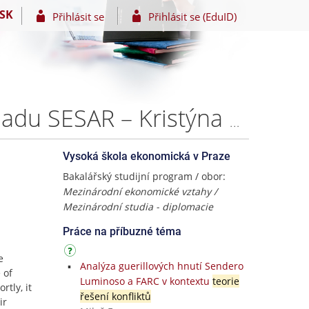
SK
Přihlásit se
Přihlásit se (EduID)
Dopravní politika EU: Studie k řešení konfliktů na příkladu SESAR – Kristýna Poslušná
Vysoká škola ekonomická v Praze
Bakalářský studijní program / obor:
Mezinárodní ekonomické vztahy /
Mezinárodní studia - diplomacie
Práce na příbuzné téma
e
Analýza guerillových hnutí Sendero
 of
Luminoso a FARC v kontextu
teorie
tly, it
řešení konfliktů
ir