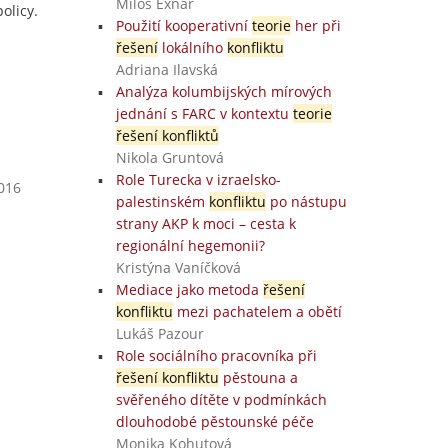
Miloš Exnar
olicy.
Použití kooperativní
teorie
her při
řešení
lokálního
konfliktu
Adriana Ilavská
Analýza kolumbijských mírových
jednání s FARC v kontextu
teorie
řešení konfliktů
Nikola Gruntová
Role Turecka v izraelsko-
2016
palestinském
konfliktu
po nástupu
strany AKP k moci – cesta k
regionální hegemonii?
Kristýna Vaníčková
Mediace jako metoda
řešení
konfliktu
mezi pachatelem a obětí
Lukáš Pazour
Role sociálního pracovníka při
řešení konfliktu
pěstouna a
svěřeného dítěte v podmínkách
dlouhodobé pěstounské péče
Monika Kohutová