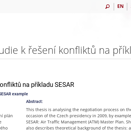
EN
konfliktů na příkladu SESAR
n SESAR example
Abstract:
This thesis is analysing the negotiation process on th
ní plán
occasion of the Czech presidency in 2009, by example
e
SESAR: Air Traffic Management (ATM) Master Plan. Shor
vého
also describes theoretical background of the thesis: a