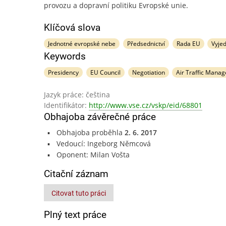
provozu a dopravní politiku Evropské unie.
Klíčová slova
Jednotné evropské nebe
Předsednictví
Rada EU
Vyje
Keywords
Presidency
EU Council
Negotiation
Air Traffic Mana
Jazyk práce: čeština
Identifikátor:
http://www.vse.cz/vskp/eid/68801
Obhajoba závěrečné práce
Obhajoba proběhla
2. 6. 2017
Vedoucí: Ingeborg Němcová
Oponent: Milan Vošta
Citační záznam
Citovat tuto práci
Plný text práce