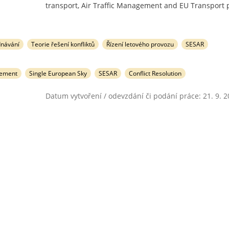
transport, Air Traffic Management and EU Transport p
dnávání
Teorie řešení konfliktů
Řízení letového provozu
SESAR
gement
Single European Sky
SESAR
Conflict Resolution
Datum vytvoření / odevzdání či podání práce: 21. 9. 