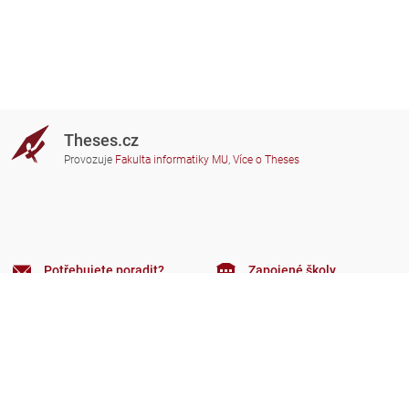
Theses.cz
Provozuje
Fakulta informatiky MU
,
Více o Theses
Potřebujete poradit?
Zapojené školy
theses@fi.muni.cz
Správci zapojených škol
Nápověda
Soukromí
Často kladené dotazy
Přístupnost