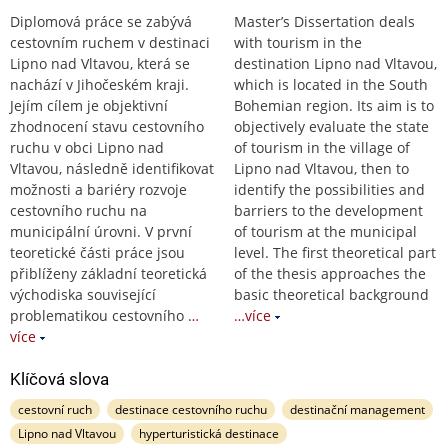
Diplomová práce se zabývá
Master’s Dissertation deals
cestovním ruchem v destinaci
with tourism in the
Lipno nad Vltavou, která se
destination Lipno nad Vltavou,
nachází v Jihočeském kraji.
which is located in the South
Jejím cílem je objektivní
Bohemian region. Its aim is to
zhodnocení stavu cestovního
objectively evaluate the state
ruchu v obci Lipno nad
of tourism in the village of
Vltavou, následně identifikovat
Lipno nad Vltavou, then to
možnosti a bariéry rozvoje
identify the possibilities and
cestovního ruchu na
barriers to the development
municipální úrovni. V první
of tourism at the municipal
teoretické části práce jsou
level. The first theoretical part
přiblíženy základní teoretická
of the thesis approaches the
východiska související
basic theoretical background
problematikou cestovního
…
…více
více
Klíčová slova
cestovní ruch
destinace cestovního ruchu
destinační management
Lipno nad Vltavou
hyperturistická destinace